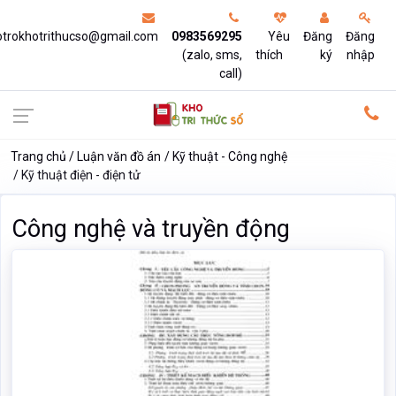
otrokhotrithucso@gmail.com
0983569295
Yêu
Đăng
Đăng
(zalo, sms,
thích
ký
nhập
call)
Trang chủ
Luận văn đồ án
Kỹ thuật - Công nghệ
Kỹ thuật điện - điện tử
Công nghệ và truyền động