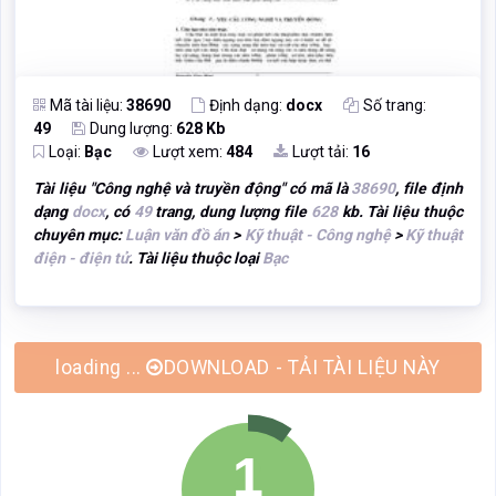
Mã tài liệu:
38690
Định dạng:
docx
Số trang:
49
Dung lượng:
628 Kb
Loại:
Bạc
Lượt xem:
484
Lượt tải:
16
Tài liệu "
Công nghệ và truyền động
" có mã là
38690
, file định
dạng
docx
, có
49
trang, dung lượng file
628
kb. Tài liệu thuộc
chuyên mục:
Luận văn đồ án
>
Kỹ thuật - Công nghệ
>
Kỹ thuật
điện - điện tử
. Tài liệu thuộc loại
Bạc
DOWNLOAD - TẢI TÀI LIỆU NÀY