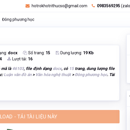
hotrokhotrithucso@gmail.com
0983569295
(zalo
Đông phương học
ạng:
docx
Số trang:
15
Dung lượng:
19 Kb
4
Lượt tải:
16
ó mã là
46103
, file định dạng
docx
, có
15
trang, dung lượng file
ục:
Luận văn đồ án
>
Văn hóa nghệ thuật
>
Đông phương học
. Tài
OAD - TẢI TÀI LIỆU NÀY