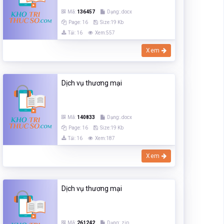
Mã:
136457
Dạng:.docx
Page: 16
Size:19 Kb
Tải: 16
Xem:557
Xem
Dịch vụ thương mại
Mã:
140833
Dạng:.docx
Page: 16
Size:19 Kb
Tải: 16
Xem:187
Xem
Dịch vụ thương mại
Mã:
261242
Dạng:.zip