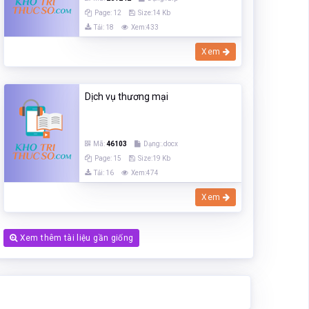
Page: 12
Size:14 Kb
Tải: 18
Xem:433
Xem
Dịch vụ thương mại
Mã:
46103
Dạng:.docx
Page: 15
Size:19 Kb
Tải: 16
Xem:474
Xem
Xem thêm tài liệu gần giống