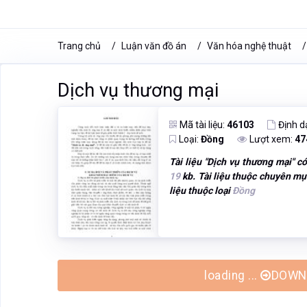
Trang chủ
Luận văn đồ án
Văn hóa nghệ thuật
Dịch vụ thương mại
Mã tài liệu:
46103
Định d
Loại:
Đồng
Lượt xem:
47
Tài liệu "
Dịch vụ thương mại
" c
19
kb. Tài liệu thuộc chuyên m
liệu thuộc loại
Đồng
loading ...
DOWNL