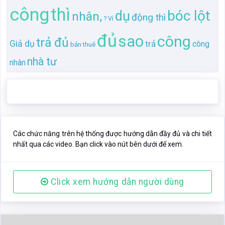
công
thì
bóc lột
dụ
nhân,
động thì
? Vì
đủ
sao
công
trả đủ
Giả dụ
trả
công
bản thuê
nhà tư
nhân
Các chức năng trên hệ thống được hướng dẫn đầy đủ và chi tiết
nhất qua các video. Bạn click vào nút bên dưới để xem.
Click xem hướng dẫn người dùng