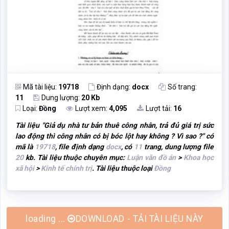
Mã tài liệu:
19718
Định dạng:
docx
Số trang:
11
Dung lượng:
20 Kb
Loại:
Đồng
Lượt xem:
4,095
Lượt tải:
16
Tài liệu "
Giả dụ nhà tư bản thuê công nhân, trả đủ giá trị sức
lao động thì công nhân có bị bóc lột hay không ? Vì sao ?
" có
mã là
19718
, file định dạng
docx
, có
11
trang, dung lượng file
20
kb. Tài liệu thuộc chuyên mục:
Luận văn đồ án
>
Khoa học
xã hội
>
Kinh tế chính trị
. Tài liệu thuộc loại
Đồng
loading ...
DOWNLOAD - TẢI TÀI LIỆU NÀY