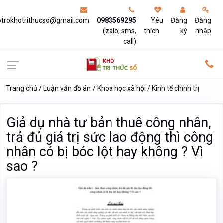
otrokhotrithucso@gmail.com
0983569295
Yêu
Đăng
Đăng
(zalo, sms,
thích
ký
nhập
call)
Trang chủ
Luận văn đồ án
Khoa học xã hội
Kinh tế chính trị
Giả dụ nhà tư bản thuê công nhân,
trả đủ giá trị sức lao động thì công
nhân có bị bóc lột hay không ? Vì
sao ?