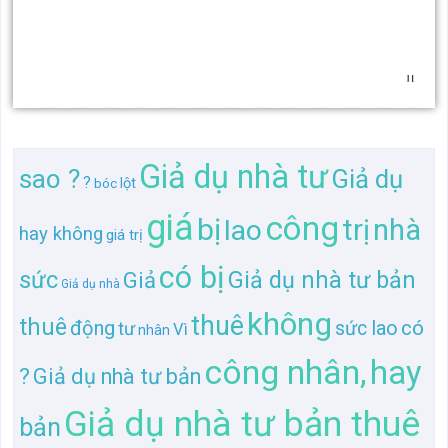
Giả dụ nhà tư
sao ?
Giả dụ
?
bóc
lột
giá
công
bị
trị
nhà
lao
hay không
giá trị
có bị
sức
Giả dụ nhà tư bản
Giả
Giả dụ nhà
không
thuê
thuê
động
có
sức lao
tư
Vì
nhân
công nhân,
hay
?
Giả dụ nhà tư bản
Giả dụ nhà tư bản thuê
bản