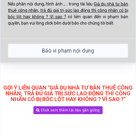
Nếu phần nội dung, hình ảnh ,... trong tài liệu
Giả dụ nhà tư bản
thuê công nhân, trả đủ giá trị sức lao động thì công nhân có bị
bóc lột hay không ? Vì sao ?
có liên quan đến vi phạm bản
quyền, bạn vui lòng click bên dưới báo cho chúng tôi biết.
Báo vi phạm nội dung
GỢI Ý LIÊN QUAN "GIẢ DỤ NHÀ TƯ BẢN THUÊ CÔNG
NHÂN, TRẢ ĐỦ GIÁ TRỊ SỨC LAO ĐỘNG THÌ CÔNG
NHÂN CÓ BỊ BÓC LỘT HAY KHÔNG ? VÌ SAO ?"
Click xem thêm tài liệu gần giống