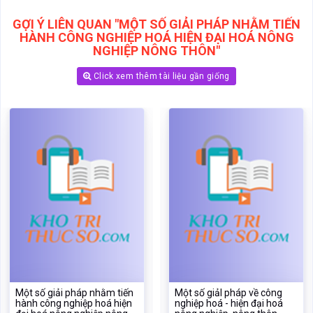
GỢI Ý LIÊN QUAN "MỘT SỐ GIẢI PHÁP NHẰM TIẾN
HÀNH CÔNG NGHIỆP HOÁ HIỆN ĐẠI HOÁ NÔNG
NGHIỆP NÔNG THÔN"
Click xem thêm tài liệu gần giống
Một số giải pháp nhằm tiến
Một số giảI pháp về công
hành công nghiệp hoá hiện
nghiệp hoá - hiện đại hoá