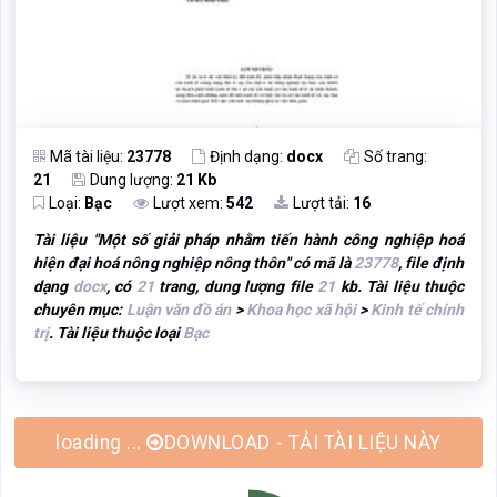
Mã tài liệu:
23778
Định dạng:
docx
Số trang:
21
Dung lượng:
21 Kb
Loại:
Bạc
Lượt xem:
542
Lượt tải:
16
Tài liệu "
Một số giải pháp nhằm tiến hành công nghiệp hoá
hiện đại hoá nông nghiệp nông thôn
" có mã là
23778
, file định
dạng
docx
, có
21
trang, dung lượng file
21
kb. Tài liệu thuộc
chuyên mục:
Luận văn đồ án
>
Khoa học xã hội
>
Kinh tế chính
trị
. Tài liệu thuộc loại
Bạc
loading ...
DOWNLOAD - TẢI TÀI LIỆU NÀY