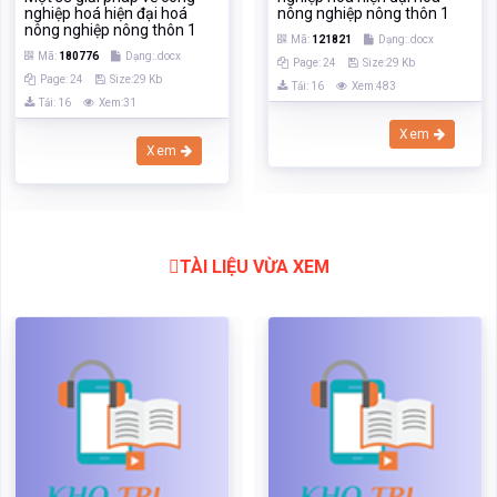
nghiệp hoá hiện đại hoá
nông nghiệp nông thôn 1
nông nghiệp nông thôn 1
Mã:
121821
Dạng:.docx
Mã:
180776
Dạng:.docx
Page: 24
Size:29 Kb
Page: 24
Size:29 Kb
Tải: 16
Xem:483
Tải: 16
Xem:31
Xem
Xem
TÀI LIỆU VỪA XEM