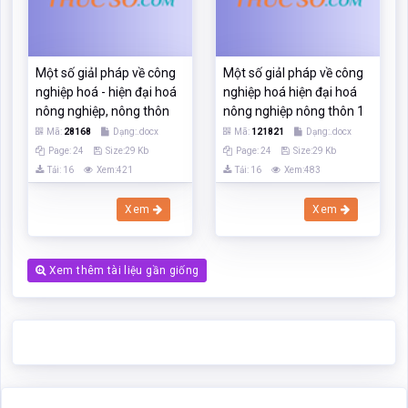
Một số giảI pháp về công
Một số giảI pháp về công
nghiệp hoá - hiện đại hoá
nghiệp hoá hiện đại hoá
nông nghiệp, nông thôn
nông nghiệp nông thôn 1
Mã:
28168
Dạng:.docx
Mã:
121821
Dạng:.docx
Page: 24
Size:29 Kb
Page: 24
Size:29 Kb
Tải: 16
Xem:421
Tải: 16
Xem:483
Xem
Xem
Xem thêm tài liệu gần giống