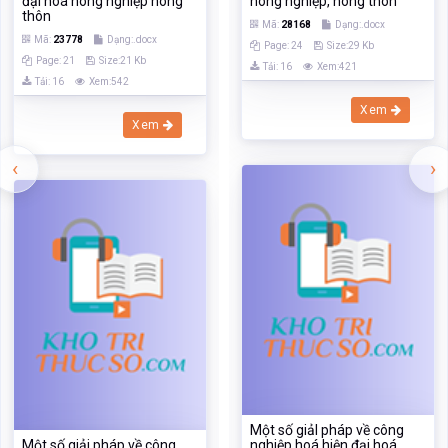
đại hoá nông nghiệp nông
nông nghiệp, nông thôn
thôn
Mã:
28168
Dạng:.docx
Mã:
23778
Dạng:.docx
Page: 24
Size:29 Kb
Page: 21
Size:21 Kb
Tải: 16
Xem:421
Tải: 16
Xem:542
Xem
Xem
‹
›
Một số giảI pháp về công
Một số giải pháp về công
nghiệp hoá hiện đại hoá