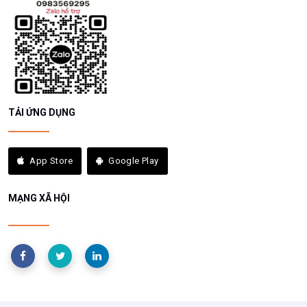
TẢI ỨNG DỤNG
App Store
Google Play
MẠNG XÃ HỘI