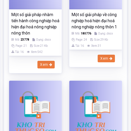
Một số giải pháp nhằm
Một số giải pháp về công
tiến hành công nghiệp hoá
nghiệp hoá hiện đại hoá
hiện đại hoá nông nghiệp
nông nghiệp nông thôn 1
nông thôn
Mã:
180776
Dạng:.docx
Mã:
23778
Dạng:.docx
Page: 24
Size:29 Kb
Page: 21
Size:21 Kb
Tải: 16
Xem:31
Tải: 16
Xem:542
Xem
Xem