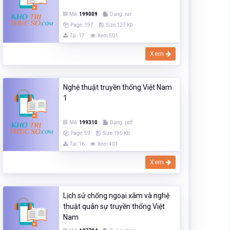
Mã:
199009
Dạng:.rar
Page: 197
Size:123 Kb
Tải: 17
Xem:501
Xem
Nghệ thuật truyền thống Việt Nam
1
Mã:
199310
Dạng:.pdf
Page: 59
Size:195 Kb
Tải: 16
Xem:401
Xem
Lịch sử chống ngoại xâm và nghệ
thuật quân sự truyền thống Việt
Nam