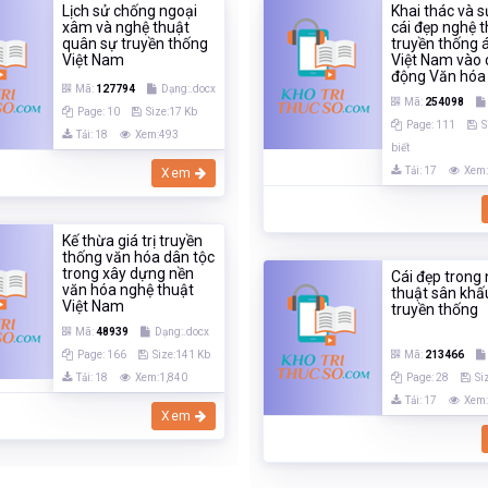
Lịch sử chống ngoại
Khai thác và 
xâm và nghệ thuật
cái đẹp nghệ 
quân sự truyền thống
truyền thống 
Việt Nam
Việt Nam vào 
động Văn hóa 
Mã:
127794
Dạng:.docx
Mã:
254098
Page: 10
Size:17 Kb
Page: 111
S
Tải: 18
Xem:493
biết
Tải: 17
Xem
Xem
Kế thừa giá trị truyền
thống văn hóa dân tộc
trong xây dựng nền
Cái đẹp trong
văn hóa nghệ thuật
thuật sân khấ
Việt Nam
truyền thống
Mã:
48939
Dạng:.docx
Page: 166
Size:141 Kb
Mã:
213466
Tải: 18
Xem:1,840
Page: 28
Si
Tải: 17
Xem:
Xem