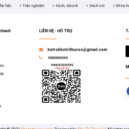
Tài liệu
Trắc nghiệm
Sách, ebook
Sách nói
Khóa h
 nhanh
LIÊN HỆ - HỖ TRỢ
T
hotrokhotrithucso@gmail.com
ệm
M
ok
p