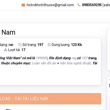
hotrokhotrithucso@gmail.com
0983569295
(zalo
t Nam
 dạng:
rar
Số trang:
197
Dung lượng:
123 Kb
Lượt tải:
17
ống Việt Nam
" có mã là
199009
, file định dạng
rar
, có
197
trang,
u thuộc chuyên mục:
Luận văn đồ án
>
Văn hóa nghệ thuật
. Tài
OAD - TẢI TÀI LIỆU NÀY