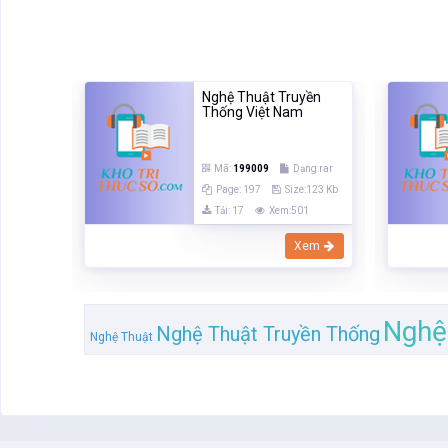
yền
Nghệ Thuật Truyền
m
Thống Việt Nam
ạng:rar
Mã:
199009
Dạng:rar
e:123 Kb
Page: 197
Size:123 Kb
01
Tải: 17
Xem:501
Xem
Xem
Nghệ
Nghệ Thuật Truyền Thống
Nghệ Thuật