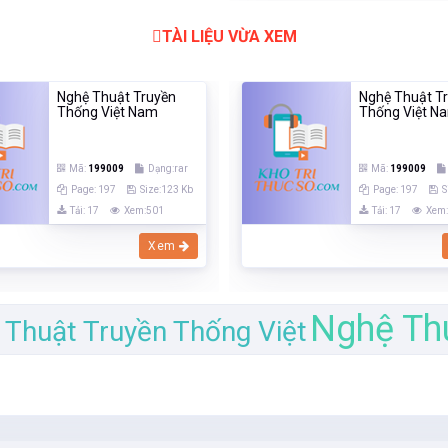
TÀI LIỆU VỪA XEM
Nghệ Thuật Truyền
Nghệ Thuật T
Thống Việt Nam
Thống Việt N
Mã:
199009
Dạng:rar
Mã:
199009
Page: 197
Size:123 Kb
Page: 197
S
Tải: 17
Xem:501
Tải: 17
Xem
Xem
Nghệ Th
 Thuật Truyền Thống Việt