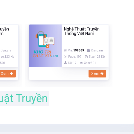
ruyền
Nghệ Thuật Truyền
am
Thống Việt Nam
Dạng:rar
Mã:
199009
Dạng:rar
ize:123 Kb
Page: 197
Size:123 Kb
:501
Tải: 17
Xem:501
Xem
Xem
uật Truyền