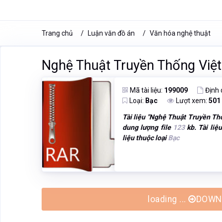
Trang chủ
Luận văn đồ án
Văn hóa nghệ thuật
Nghệ Thuật Truyền Thống Việ
Mã tài liệu:
199009
Định
Loại:
Bạc
Lượt xem:
501
Tài liệu "
Nghệ Thuật Truyền Th
dung lượng file
123
kb. Tài liệ
liệu thuộc loại
Bạc
loading ...
DOWNL