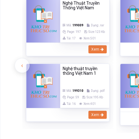
Nghệ Thuật Truyền
Thống Việt Nam
Mã:
199009
Dạng:.rar
Page: 197
Size:123 Kb
Tải: 17
Xem:501
Xem
‹
Nghệ thuật truyền
thống Việt Nam 1
Mã:
199310
Dạng:.pdf
Page: 59
Size:195 Kb
Tải: 16
Xem:401
Xem