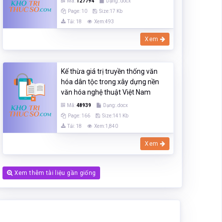
Mã:
127794
Dạng:.docx
Page: 10
Size:17 Kb
Tải: 18
Xem:493
Xem
Kế thừa giá trị truyền thống văn
hóa dân tộc trong xây dựng nền
văn hóa nghệ thuật Việt Nam
Mã:
48939
Dạng:.docx
Page: 166
Size:141 Kb
Tải: 18
Xem:1,840
Xem
Xem thêm tài liệu gần giống