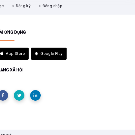
ọc
Đăng ký
Đăng nhập
ẢI ỨNG DỤNG
App Store
Google Play
ẠNG XÃ HỘI