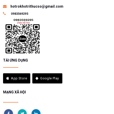
hotrokhotrithucso@gmail.com
TẢI ỨNG DỤNG
App Store
Google Play
MẠNG XÃ HỘI