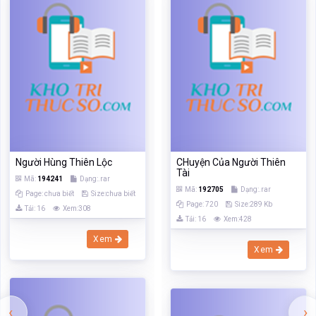
Người Hùng Thiên Lộc
CHuyện Của Người Thiên
Tài
Mã:
194241
Dạng:.rar
Mã:
192705
Dạng:.rar
Page: chưa biết
Size:chưa biết
Page: 720
Size:289 Kb
Tải: 16
Xem:308
Tải: 16
Xem:428
Xem
Xem
‹
›