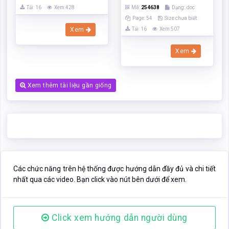
Tải: 16
Xem:428
Mã:
254638
Dạng:.doc
Page: 54
Size:chưa biết
Xem
Tải: 16
Xem:507
Xem
Xem thêm tài liệu gần giống
Các chức năng trên hệ thống được hướng dẫn đầy đủ và chi tiết
nhất qua các video. Bạn click vào nút bên dưới để xem.
Click xem hướng dẫn người dùng