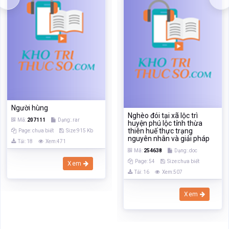
Người hùng
Nghèo đói tại xã lộc trì
Mã:
207111
Dạng:.rar
huyện phú lộc tỉnh thừa
thiên huế thực trạng
Page: chưa biết
Size:915 Kb
nguyên nhân và giải pháp
Tải: 18
Xem:471
Mã:
254638
Dạng:.doc
Page: 54
Size:chưa biết
Xem
Tải: 16
Xem:507
Xem