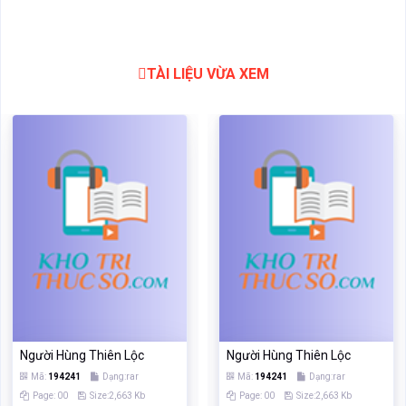
TÀI LIỆU VỪA XEM
Người Hùng Thiên Lộc
Người Hùng Thiên Lộc
Mã:
194241
Dạng:rar
Mã:
194241
Dạng:rar
Page: 00
Size:2,663 Kb
Page: 00
Size:2,663 Kb