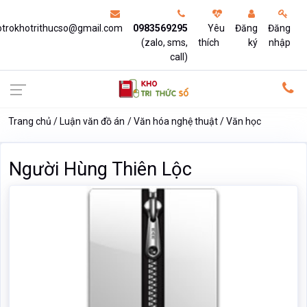
otrokhotrithucso@gmail.com
0983569295
Yêu
Đăng
Đăng
(zalo, sms,
thích
ký
nhập
call)
Trang chủ
Luận văn đồ án
Văn hóa nghệ thuật
Văn học
Người Hùng Thiên Lộc