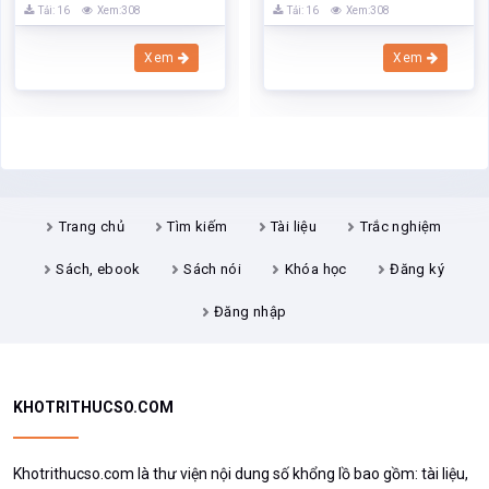
Tải: 16
Xem:308
Tải: 16
Xem:308
Xem
Xem
Trang chủ
Tìm kiếm
Tài liệu
Trắc nghiệm
Sách, ebook
Sách nói
Khóa học
Đăng ký
Đăng nhập
KHOTRITHUCSO.COM
Khotrithucso.com là thư viện nội dung số khổng lồ bao gồm: tài liệu,