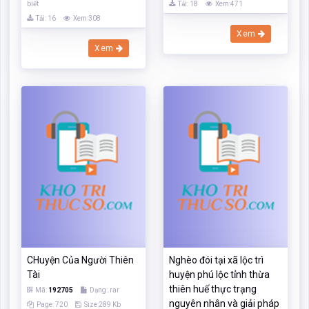
biết
Tải: 18
Xem:471
Tải: 16
Xem:308
Xem
Xem
CHuyện Của Người Thiên
Nghèo đói tại xã lộc trì
Tài
huyện phú lộc tỉnh thừa
thiên huế thực trạng
Mã:
192705
Dạng:.rar
nguyên nhân và giải pháp
Page: 720
Size:289 Kb