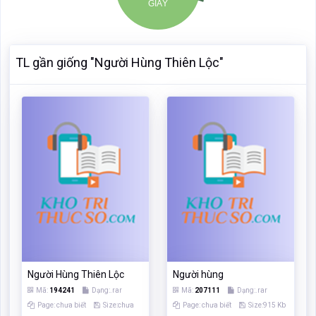
TL gần giống "Người Hùng Thiên Lộc"
Người Hùng Thiên Lộc
Người hùng
Mã:
194241
Dạng:.rar
Mã:
207111
Dạng:.rar
Page: chưa biết
Size:chưa
Page: chưa biết
Size:915 Kb