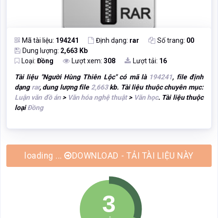
Mã tài liệu:
194241
Định dạng:
rar
Số trang:
00
Dung lượng:
2,663 Kb
Loại:
Đồng
Lượt xem:
308
Lượt tải:
16
Tài liệu "
Người Hùng Thiên Lộc
" có mã là
194241
, file định
dạng
rar
, dung lượng file
2,663
kb. Tài liệu thuộc chuyên mục:
Luận văn đồ án
>
Văn hóa nghệ thuật
>
Văn học
. Tài liệu thuộc
loại
Đồng
loading ...
DOWNLOAD - TẢI TÀI LIỆU NÀY