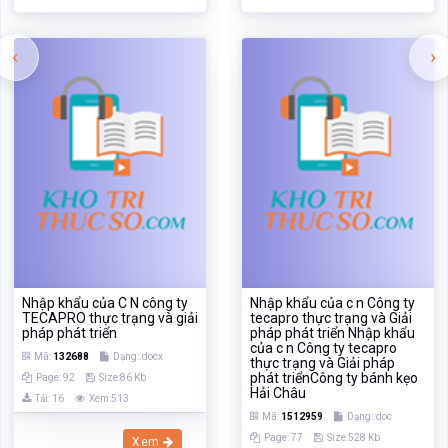
‹
›
Nhập khẩu của C N công ty
Nhập khẩu của c n Công ty
TECAPRO thực trạng và giải
tecapro thực trạng và Giải
pháp phát triển
pháp phát triển Nhập khẩu
của c n Công ty tecapro
Mã:
132688
Dạng:.docx
thực trạng và Giải pháp
phát triểnCông ty bánh kẹo
Page: 92
Size:86 Kb
Hải Châu
Tải: 16
Xem:513
Mã:
1512959
Dạng:.doc
Page: 77
Size:528 Kb
Xem