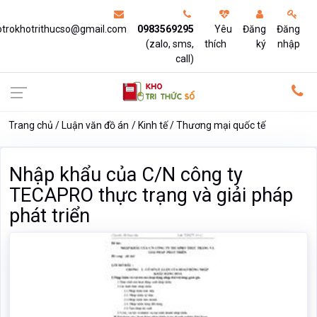
otrokhotrithucso@gmail.com
0983569295
Yêu
Đăng
Đăng
(zalo, sms,
thích
ký
nhập
call)
Trang chủ
Luận văn đồ án
Kinh tế
Thương mại quốc tế
Nhập khẩu của C/N công ty
TECAPRO thực trạng và giải pháp
phát triển