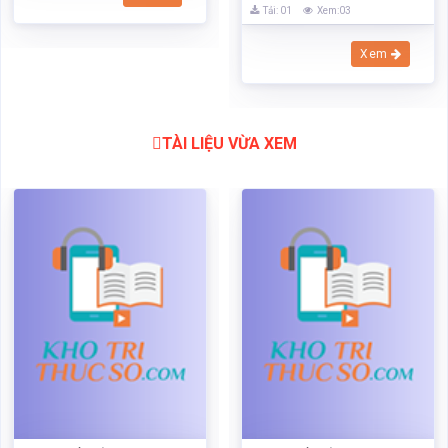
Tải: 01
Xem:03
Xem
TÀI LIỆU VỪA XEM