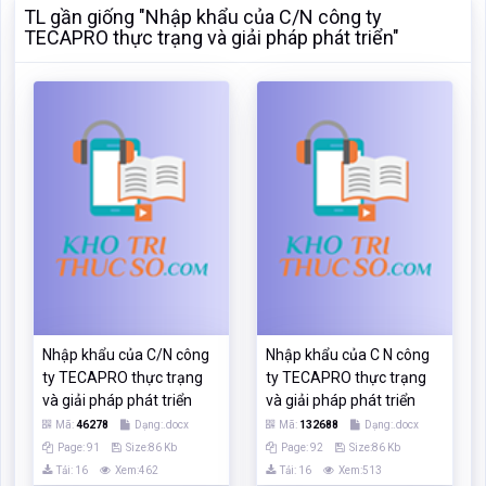
TL gần giống "Nhập khẩu của C/N công ty
TECAPRO thực trạng và giải pháp phát triển"
Nhập khẩu của C/N công
Nhập khẩu của C N công
ty TECAPRO thực trạng
ty TECAPRO thực trạng
và giải pháp phát triển
và giải pháp phát triển
Mã:
46278
Dạng:.docx
Mã:
132688
Dạng:.docx
Page: 91
Size:86 Kb
Page: 92
Size:86 Kb
Tải: 16
Xem:462
Tải: 16
Xem:513