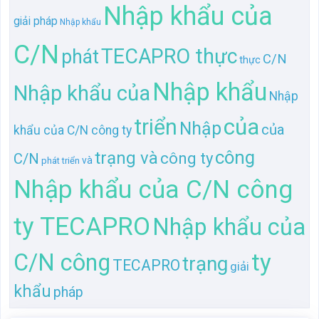
Nhập khẩu của
giải pháp
Nhập khẩu
C/N
TECAPRO thực
phát
C/N
thực
Nhập khẩu
Nhập khẩu của
Nhập
của
triển
Nhập
của
khẩu của C/N công ty
công
trạng và
công ty
C/N
và
phát triển
Nhập khẩu của C/N công
ty TECAPRO
Nhập khẩu của
ty
C/N công
trạng
TECAPRO
giải
khẩu
pháp