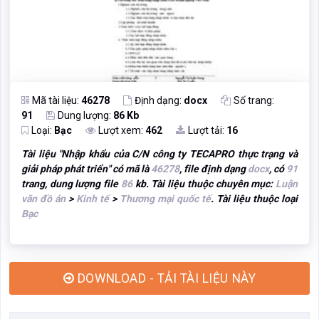
Mã tài liệu:
46278
Định dạng:
docx
Số trang:
91
Dung lượng:
86 Kb
Loại:
Bạc
Lượt xem:
462
Lượt tải:
16
Tài liệu "
Nhập khẩu của C/N công ty TECAPRO thực trạng và
giải pháp phát triển
" có mã là
46278
, file định dạng
docx
, có
91
trang, dung lượng file
86
kb. Tài liệu thuộc chuyên mục:
Luận
văn đồ án
>
Kinh tế
>
Thương mại quốc tế
. Tài liệu thuộc loại
Bạc
DOWNLOAD - TẢI TÀI LIỆU NÀY