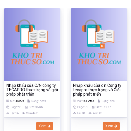
Nhập khẩu của C/N công ty
Nhập khẩu của c n Công ty
TECAPRO thực trạng và giải
tecapro thực trạng và Giải
pháp phát triển
pháp phát triển
Mã:
46278
Dạng:.docx
Mã:
1512958
Dạng:.doc
Page: 91
Size:86 Kb
Page: 73
Size:371 Kb
Tải: 16
Xem:462
Tải: 01
Xem:03
Xem
Xem