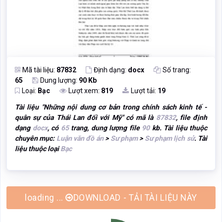
Mã tài liệu:
87832
Định dạng:
docx
Số trang:
65
Dung lượng:
90 Kb
Loại:
Bạc
Lượt xem:
819
Lượt tải:
19
Tài liệu "
Những nội dung cơ bản trong chính sách kinh tế -
quân sự của Thái Lan đối với Mỹ
" có mã là
87832
, file định
dạng
docx
, có
65
trang, dung lượng file
90
kb. Tài liệu thuộc
chuyên mục:
Luận văn đồ án
>
Sư phạm
>
Sư phạm lịch sử
. Tài
liệu thuộc loại
Bạc
DOWNLOAD - TẢI TÀI LIỆU NÀY