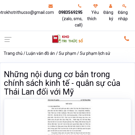
otrokhotrithucso@gmail.com
0983569295
Yêu
Đăng
Đăng
(zalo, sms,
thích
ký
nhập
call)
Trang chủ
Luận văn đồ án
Sư phạm
Sư phạm lịch sử
Những nội dung cơ bản trong
chính sách kinh tế - quân sự của
Thái Lan đối với Mỹ