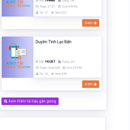
Mã:
194665
Dạng:.rar
Page: 3,191
Size:409 Kb
Tải: 17
Xem:622
Xem
Duyên Tình Lạc Bến
Mã:
193257
Dạng:.prc
Page: chưa biết
Size:250 Kb
Tải: 16
Xem:428
Xem
Xem thêm tài liệu gần giống