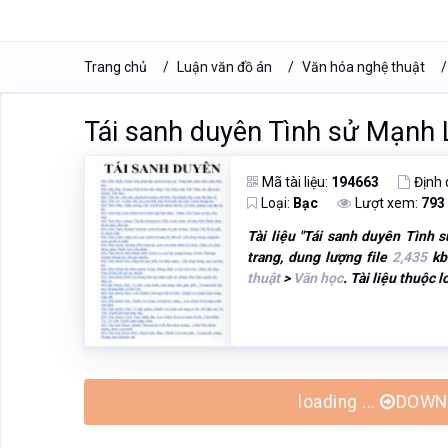
Trang chủ
Luận văn đồ án
Văn hóa nghệ thuật
Tái sanh duyên Tình sử Mạnh 
Mã tài liệu:
194663
Định
Loại:
Bạc
Lượt xem:
793
Tài liệu "
Tái sanh duyên Tình 
trang, dung lượng file
2,435
kb
thuật
>
Văn học
. Tài liệu thuộc l
loading ...
DOWNL