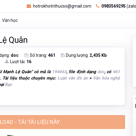
hotrokhotrithucso@gmail.com
0983569295
(zalo
Văn học
Lệ Quân
 dạng:
doc
Số trang:
461
Dung lượng:
2,435 Kb
Lượt tải:
16
sử Mạnh Lệ Quân
" có mã là
194663
, file định dạng
doc
, có
461
. Tài liệu thuộc chuyên mục:
Luận văn đồ án
>
Văn hóa nghệ
oại
Bạc
OAD - TẢI TÀI LIỆU NÀY