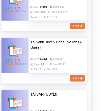
Mã:
194663
Dạng:.doc
Page: 461
Size:chưa biết
Tải: 16
Xem:793
Xem
Tái Sanh Duyên Tình Sử Mạnh Lệ
Quân 1
Mã:
194664
Dạng:.rar
Page: 1,470
Size:811 Kb
Tải: 16
Xem:628
Xem
TÁI SANH DUYÊN