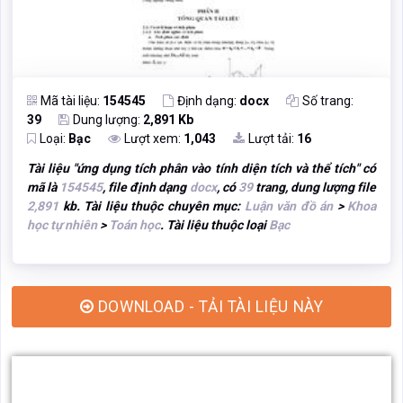
Mã tài liệu:
154545
Định dạng:
docx
Số trang:
39
Dung lượng:
2,891 Kb
Loại:
Bạc
Lượt xem:
1,043
Lượt tải:
16
Tài liệu "
ứng dụng tích phân vào tính diện tích và thể tích
" có
mã là
154545
, file định dạng
docx
, có
39
trang, dung lượng file
2,891
kb. Tài liệu thuộc chuyên mục:
Luận văn đồ án
>
Khoa
học tự nhiên
>
Toán học
. Tài liệu thuộc loại
Bạc
DOWNLOAD - TẢI TÀI LIỆU NÀY