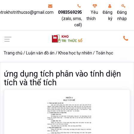
otrokhotrithucso@gmail.com
0983569295
Yêu
Đăng
Đăng
(zalo, sms,
thích
ký
nhập
call)
Trang chủ
Luận văn đồ án
Khoa học tự nhiên
Toán học
ứng dụng tích phân vào tính diện
tích và thể tích