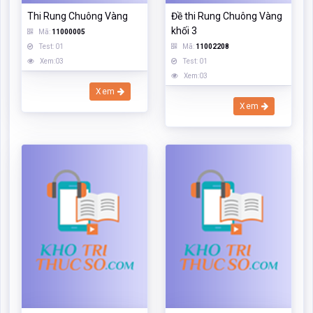
Thi Rung Chuông Vàng
Đề thi Rung Chuông Vàng
khối 3
Mã:
11000005
Test: 01
Mã:
11002208
Xem:03
Test: 01
Xem:03
Xem
Xem