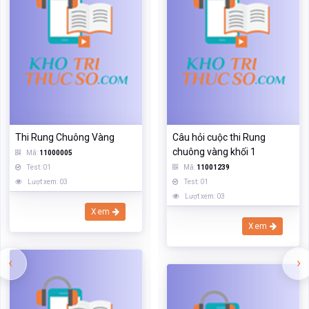
Thi Rung Chuông Vàng
Câu hỏi cuộc thi Rung
chuông vàng khối 1
Mã:
11000005
Test: 01
Mã:
11001239
Lượt xem: 03
Test: 01
Lượt xem: 03
Xem
Xem
‹
›