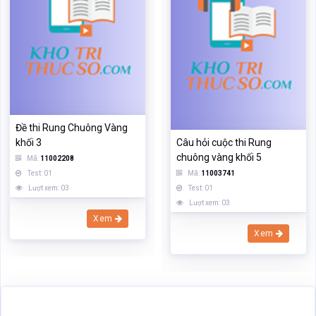
Đề thi Rung Chuông Vàng
khối 3
Câu hỏi cuộc thi Rung
chuông vàng khối 5
Mã:
11002208
Test: 01
Mã:
11003741
Lượt xem: 03
Test: 01
Lượt xem: 03
Xem
Xem