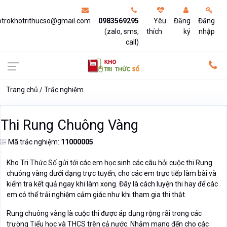
otrokhotrithucso@gmail.com
0983569295
Yêu
Đăng
Đăng
(zalo, sms,
thích
ký
nhập
call)
Trang chủ
Trắc nghiệm
Thi Rung Chuông Vàng
Mã trắc nghiệm:
11000005
Kho Tri Thức Số gửi tới các em học sinh các câu hỏi cuộc thi Rung
chuông vàng dưới dạng trực tuyến, cho các em trực tiếp làm bài và
kiểm tra kết quả ngay khi làm xong. Đây là cách luyện thi hay để các
em có thể trải nghiệm cảm giác như khi tham gia thi thật.
Rung chuông vàng là cuộc thi được áp dụng rộng rãi trong các
trường Tiểu học và THCS trên cả nước. Nhằm mang đến cho các