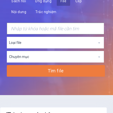
Sách nói
Ứng dụng
File
Clip
Nội dung
Trắc nghiệm
Loại file
Chuyên mục
Tìm file