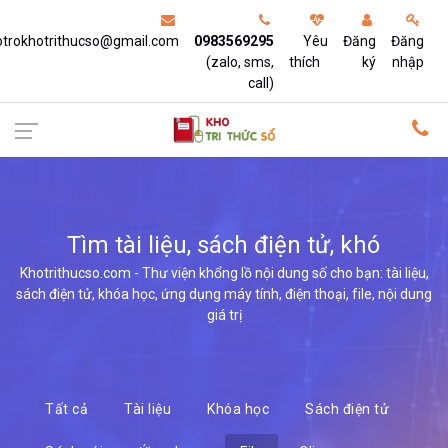
otrokhotrithucso@gmail.com
0983569295
Yêu
Đăng
Đăng
(zalo, sms,
thích
ký
nhập
call)
Tìm tài liệu, sách điện tử, khóa
Khotrithucso.com - Thư viện khổng lồ nội dung số cho bạn: tài liệu,
sách điện tử, khóa học, ứng dụng máy tính, điện thoại, file, nội dung
giá trị
Tất cả
Tài liệu
Khóa học
Sách điện tử