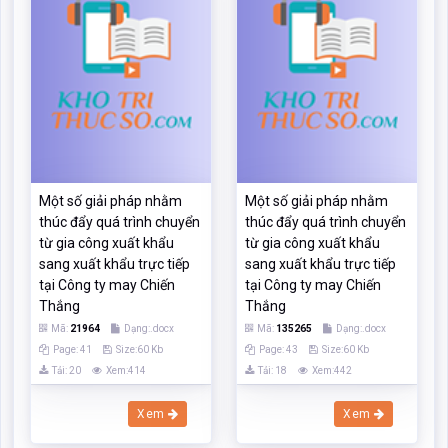
Một số giải pháp nhằm
Một số giải pháp nhằm
thúc đẩy quá trình chuyển
thúc đẩy quá trình chuyển
từ gia công xuất khẩu
từ gia công xuất khẩu
sang xuất khẩu trực tiếp
sang xuất khẩu trực tiếp
tại Công ty may Chiến
tại Công ty may Chiến
Thắng
Thắng
Mã:
21964
Dạng:.docx
Mã:
135265
Dạng:.docx
Page: 41
Size:60 Kb
Page: 43
Size:60 Kb
Tải: 20
Xem:414
Tải: 18
Xem:442
Xem
Xem