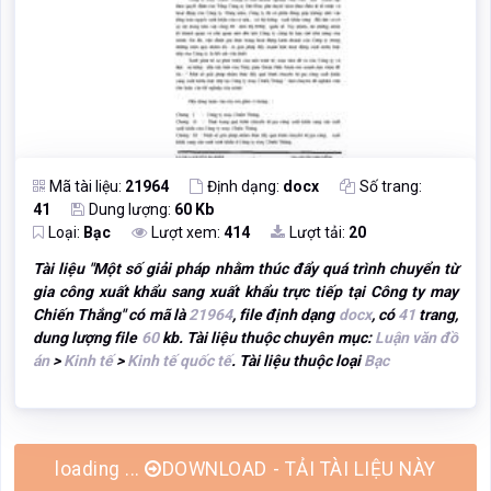
Mã tài liệu:
21964
Định dạng:
docx
Số trang:
41
Dung lượng:
60 Kb
Loại:
Bạc
Lượt xem:
414
Lượt tải:
20
Tài liệu "
Một số giải pháp nhằm thúc đẩy quá trình chuyển từ
gia công xuất khẩu sang xuất khẩu trực tiếp tại Công ty may
Chiến Thắng
" có mã là
21964
, file định dạng
docx
, có
41
trang,
dung lượng file
60
kb. Tài liệu thuộc chuyên mục:
Luận văn đồ
án
>
Kinh tế
>
Kinh tế quốc tế
. Tài liệu thuộc loại
Bạc
DOWNLOAD - TẢI TÀI LIỆU NÀY