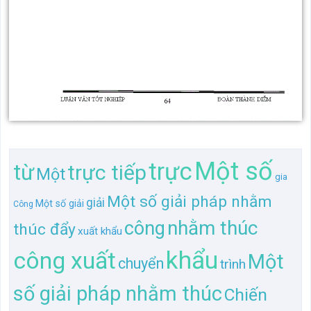
Một số
trực
từ
trực tiếp
Một
gia
Một số giải pháp nhằm
giải
Một số giải
Công
nhằm thúc
công
thúc đẩy
xuất khẩu
khẩu
công xuất
Một
chuyển
trình
số giải pháp nhằm thúc
Chiến
Một số giải pháp nhằm
khẩu
khẩu
Một số giải pháp
tại
sang
ty
thúc
số
nhằm
đẩy
may
tại Công
ty may
xuất
trình chuyển
Chiến Thắng
từ gia