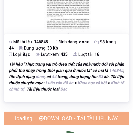
Mã tài liệu:
146845
Định dạng:
docx
Số trang:
44
Dung lượng:
33 Kb
Loại:
Bạc
Lượt xem:
435
Lượt tải:
16
Tài liệu "
Thực trạng vai trò điều tiết của Nhà nước đối với phân
phối thu nhập trong thời gian qua ở nước ta
" có mã là
146845
,
file định dạng
docx
, có
44
trang, dung lượng file
33
kb. Tài liệu
thuộc chuyên mục:
Luận văn đồ án
>
Khoa học xã hội
>
Kinh tế
chính trị
. Tài liệu thuộc loại
Bạc
DOWNLOAD - TẢI TÀI LIỆU NÀY