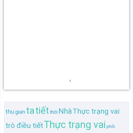
ta
tiết
Nhà
Thực trạng vai
thu
gian
thời
Thực trạng vai
trò điều tiết
phối
nước
Thực trạng vai trò điều
nhập
của Nhà
Thực
vai trò
phối thu
phân
nhập trong
của
vai
Thực trạng vai trò
nước đối