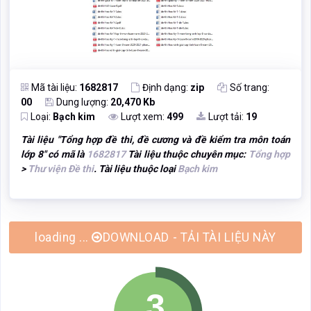
Mã tài liệu:
1682817
Định dạng:
zip
Số trang:
00
Dung lượng:
20,470 Kb
Loại:
Bạch kim
Lượt xem:
499
Lượt tải:
19
Tài liệu "
Tổng hợp đề thi, đề cương và đề kiểm tra môn toán
lớp 8
" có mã là
1682817
Tài liệu thuộc chuyên mục:
Tổng hợp
>
Thư viện Đề thi
. Tài liệu thuộc loại
Bạch kim
loading ...
DOWNLOAD - TẢI TÀI LIỆU NÀY