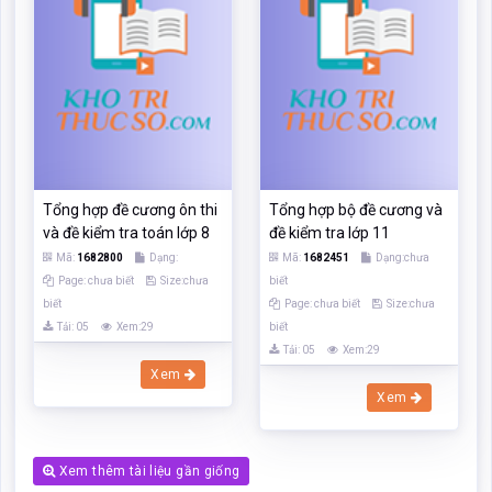
Tổng hợp đề cương ôn thi
Tổng hợp bộ đề cương và
và đề kiểm tra toán lớp 8
đề kiểm tra lớp 11
Mã:
1682800
Dạng:
Mã:
1682451
Dạng:chưa
Page: chưa biết
Size:chưa
biết
biết
Page: chưa biết
Size:chưa
Tải: 05
Xem:29
biết
Tải: 05
Xem:29
Xem
Xem
Xem thêm tài liệu gần giống