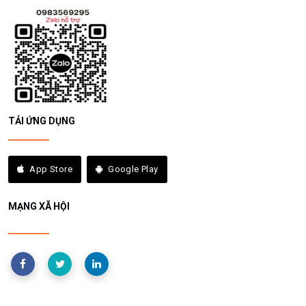
TẢI ỨNG DỤNG
App Store
Google Play
MẠNG XÃ HỘI