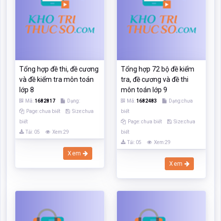
Tổng hợp đề thi, đề cương
Tổng hợp 72 bộ đề kiểm
và đề kiểm tra môn toán
tra, đề cương và đề thi
lớp 8
môn toán lớp 9
Mã:
1682817
Dạng:
Mã:
1682483
Dạng:chưa
Page: chưa biết
Size:chưa
biết
biết
Page: chưa biết
Size:chưa
Tải: 05
Xem:29
biết
Tải: 05
Xem:29
Xem
Xem