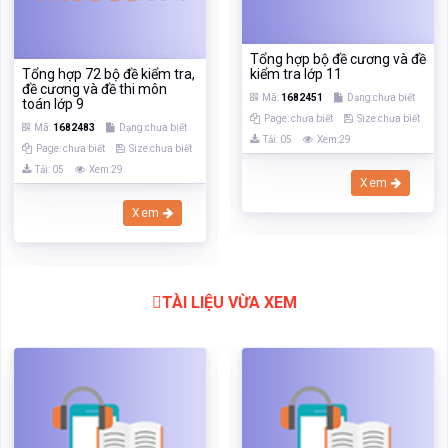
Tổng hợp bộ đề cương và đề
Tổng hợp 72 bộ đề kiểm tra,
kiểm tra lớp 11
đề cương và đề thi môn
Mã:
1682451
Dạng:chưa biết
toán lớp 9
Page: chưa biết
Size:chưa biết
Mã:
1682483
Dạng:chưa biết
Tải: 05
Xem:29
Page: chưa biết
Size:chưa biết
Tải: 05
Xem:29
Xem
Xem
TÀI LIỆU VỪA XEM