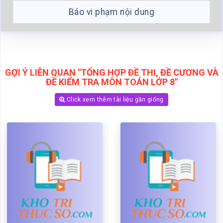
Báo vi phạm nội dung
GỢI Ý LIÊN QUAN "TỔNG HỢP ĐỀ THI, ĐỀ CƯƠNG VÀ
ĐỀ KIỂM TRA MÔN TOÁN LỚP 8"
Click xem thêm tài liệu gần giống