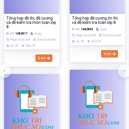
Tổng hợp đề thi, đề cương
Tổng hợp đề cương ôn thi
và đề kiểm tra môn toán lớp
và đề kiểm tra toán lớp 8
8
Mã:
1682800
Dạng:
Mã:
1682817
Dạng:
Page: chưa biết
Size:chưa biết
Page: chưa biết
Size:chưa biết
Tải: 05
Xem:29
Tải: 05
Xem:29
Xem
Xem
‹
›