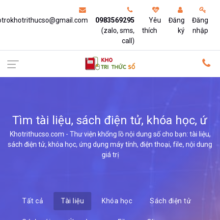
otrokhotrithucso@gmail.com
0983569295
Yêu
Đăng
Đăng
(zalo, sms,
thích
ký
nhập
call)
Tìm tài liệu, sách điện tử, khóa học,
ứng dụng,
Khotrithucso.com - Thư viện khổng lồ nội dung số cho bạn: tài liệu,
sách điện tử, khóa học, ứng dụng máy tính, điện thoại, file, nội dung
giá trị
Tất cả
Tài liệu
Khóa học
Sách điện tử