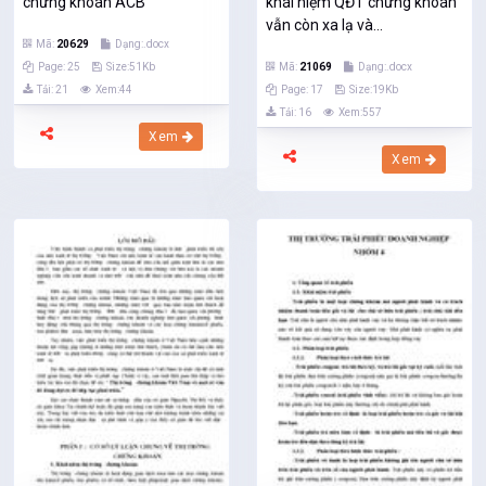
chứng khoán ACB
khái niệm QĐT chứng khoán
vẫn còn xa lạ và...
Mã:
20629
Dạng:.docx
Page: 25
Size:51Kb
Mã:
21069
Dạng:.docx
Tải: 21
Xem:44
Page: 17
Size:19Kb
Tải: 16
Xem:557
Xem
Xem