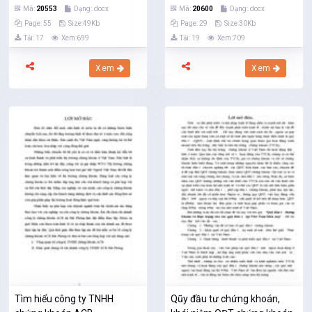
Mã:
20553
Dạng:.docx
Mã:
20600
Dạng:.docx
Page: 55
Size:49Kb
Page: 29
Size:30Kb
Tải: 17
Xem:699
Tải: 19
Xem:709
Xem
Xem
Tìm hiểu công ty TNHH
Qũy đầu tư chứng khoán,