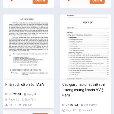
Xem
Xem
Phân tích cổ phiếu TAYA
Các giải pháp phát triển thị
trường chứng khoán ở Việt
Mã:
20108
Dạng:.docx
Nam
Page: 12
Size:76Kb
Tải: 17
Xem:644
Mã:
20193
Dạng:.docx
Page: 42
Size:47Kb