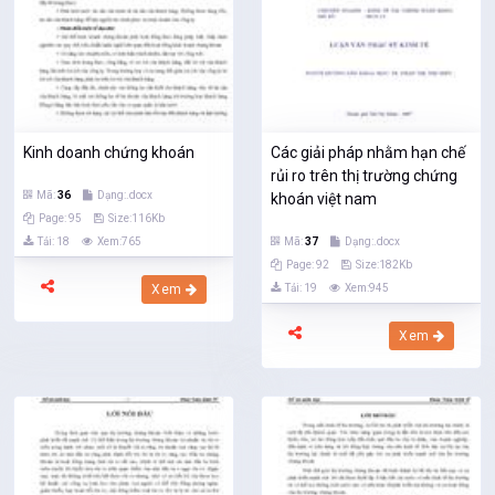
Kinh doanh chứng khoán
Các giải pháp nhằm hạn chế
rủi ro trên thị trường chứng
Mã:
36
Dạng:.docx
khoán việt nam
Page: 95
Size:116Kb
Tải: 18
Xem:765
Mã:
37
Dạng:.docx
Page: 92
Size:182Kb
Xem
Tải: 19
Xem:945
Xem