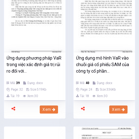
Ứng dụng phương pháp VaR
Ứng dụng mô hình VaR vào
trong việc xác định giá trị rủi
chuỗi giá cổ phiếu SAM của
ro đối với...
công ty cổ phần...
Mã:
39
Dạng:.docx
Mã:
40
Dạng:.docx
Page: 32
Size:519Kb
Page: 24
Size:336Kb
Tải: 19
Xem:30
Tải: 18
Xem:30
Xem
Xem