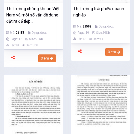
Thị trường chứng khoán Việt
Thị trường trái phiếu doanh
Nam và một số vấn đề đang
nghiệp
đặt ra để tiếp...
Mã:
21508
Dạng:.docx
Mã:
21155
Dạng:.docx
Page: 49
Size:49Kb
Page: 16
Size:20Kb
Tải: 17
Xem:44
Tải: 19
Xem:807
Xem
Xem