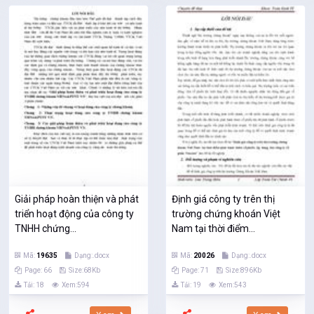
Giải pháp hoàn thiện và phát
Định giá công ty trên thị
triển hoạt động của công ty
trường chứng khoán Việt
TNHH chứng...
Nam tại thời điểm...
Mã:
19635
Dạng:.docx
Mã:
20026
Dạng:.docx
Page: 66
Size:68Kb
Page: 71
Size:896Kb
Tải: 18
Xem:594
Tải: 19
Xem:543