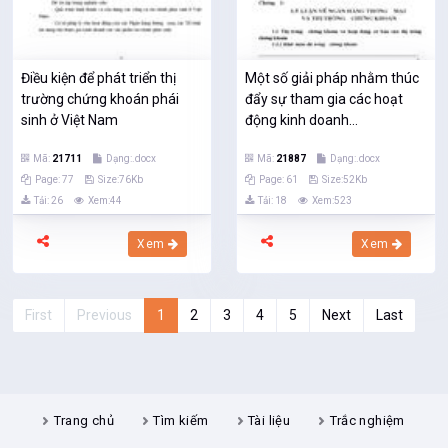
Điều kiện để phát triển thị
Một số giải pháp nhằm thúc
trường chứng khoán phái
đẩy sự tham gia các hoạt
sinh ở Việt Nam
động kinh doanh...
Mã:
21711
Dạng:.docx
Mã:
21887
Dạng:.docx
Page: 77
Size:76Kb
Page: 61
Size:52Kb
Tải: 26
Xem:44
Tải: 18
Xem:523
Xem
Xem
First
Previous
1
2
3
4
5
Next
Last
Trang chủ
Tìm kiếm
Tài liệu
Trắc nghiệm