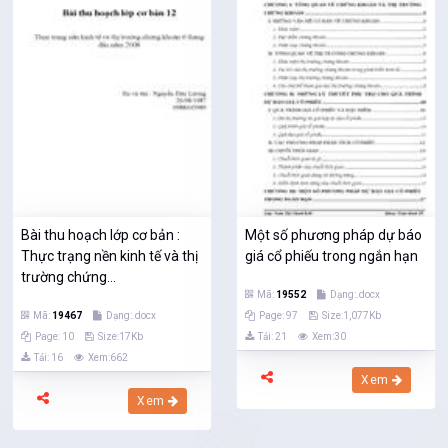
Bài thu hoạch lớp cơ bản :
Một số phương pháp dự báo
Thực trạng nền kinh tế và thị
giá cổ phiếu trong ngắn hạn
trường chứng...
Mã:
19552
Dạng:.docx
Mã:
19467
Dạng:.docx
Page: 97
Size:1,077Kb
Page: 10
Size:17Kb
Tải: 21
Xem:30
Tải: 16
Xem:662
Xem
Xem