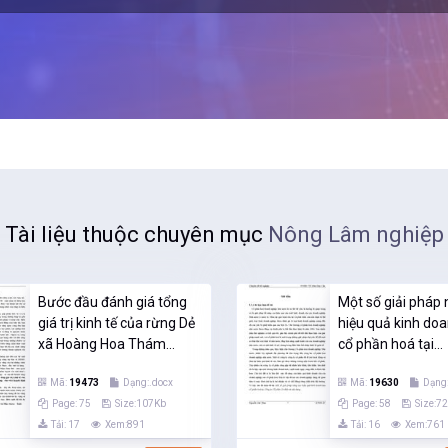
Tài liệu thuộc chuyên mục
Nông Lâm nghiệp
Bước đầu đánh giá tổng
Một số giải pháp
giá trị kinh tế của rừng Dẻ
hiệu quả kinh do
xã Hoàng Hoa Thám...
cổ phần hoá tại...
Mã:
19473
Dạng:.docx
Mã:
19630
Dạng:
Page: 75
Size:107Kb
Page: 58
Size:7
Tải: 17
Xem:891
Tải: 16
Xem:761