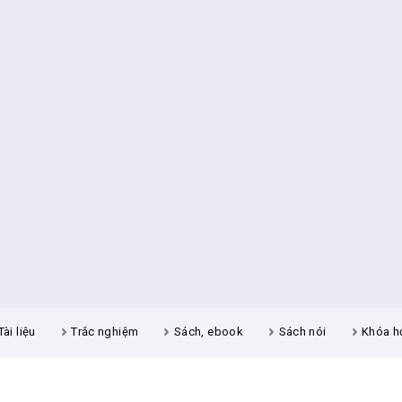
Tài liệu
Trắc nghiệm
Sách, ebook
Sách nói
Khóa h