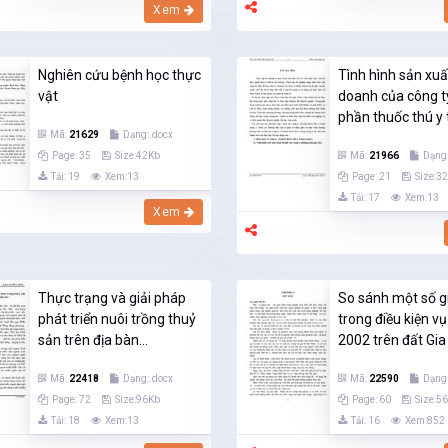
Xem
Nghiên cứu bệnh học thực
Tình hình sản xuấ
vật
doanh của công t
phần thuốc thú y t
Mã:
21629
Dạng:.docx
Page: 35
Size:42Kb
Mã:
21966
Dạng:
Tải: 19
Xem:13
Page: 21
Size:3
Tải: 17
Xem:13
Xem
Thực trạng và giải pháp
So sánh một số g
phát triển nuôi trồng thuỷ
trong điều kiện vụ
sản trên địa bàn...
2002 trên đất Gia
Mã:
22418
Dạng:.docx
Mã:
22590
Dạng:
Page: 72
Size:96Kb
Page: 60
Size:5
Tải: 18
Xem:13
Tải: 16
Xem:852