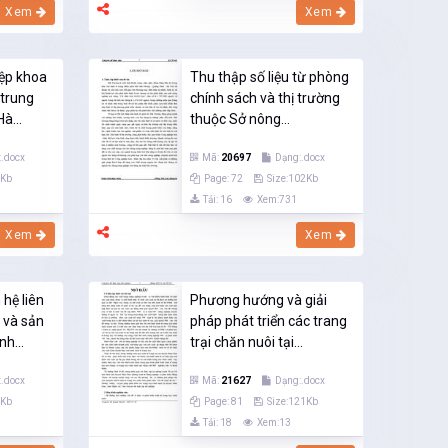
Xem
Xem
iệp khoa
Thu thập số liệu từ phòng
 trung
chính sách và thị trường
à...
thuộc Sở nông...
.docx
Mã:
20697
Dạng:.docx
0Kb
Page: 72
Size:102Kb
Tải: 16
Xem:731
Xem
Xem
hệ liên
Phương hướng và giải
 và sản
pháp phát triển các trang
nh...
trại chăn nuôi tại...
.docx
Mã:
21627
Dạng:.docx
8Kb
Page: 81
Size:121Kb
Tải: 18
Xem:13