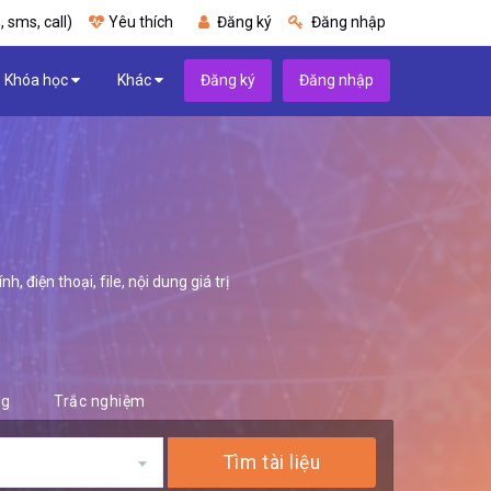
, sms, call)
Yêu thích
Đăng ký
Đăng nhập
Khóa học
Khác
Đăng ký
Đăng nhập
 điện thoại, file, nội dung giá trị
ng
Trắc nghiệm
Tìm tài liệu