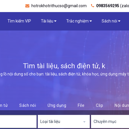
hotrokhotrithucso@gmail.com
0983569295
(zalo
Tìm kiếm VIP
Tài liệu
Trắc nghiệm
Sách nói
Tìm tài liệu, sách điện tử, khóa học,
lồ nội dung số cho bạn: tài liệu, sách điện tử, khóa học, ứng dụng máy tính,
n tử
Sách nói
Ứng dụng
File
Clip
Nội du
Loại tài liệu
Chuyên mục