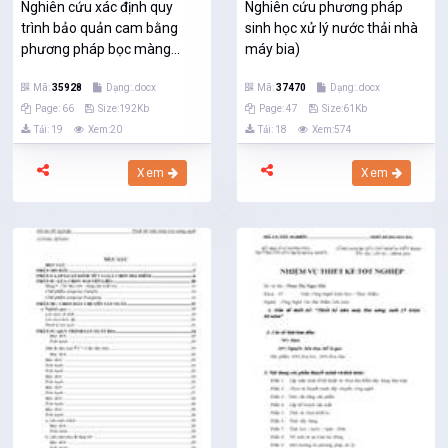
Nghiên cứu xác định quy
Nghiên cứu phương pháp
trình bảo quản cam bằng
sinh học xử lý nước thải nhà
phương pháp bọc màng...
máy bia)
Mã:
35928
Dạng:.docx
Mã:
37470
Dạng:.docx
Page: 66
Size:192Kb
Page: 47
Size:61Kb
Tải: 19
Xem:20
Tải: 18
Xem:574
Xem
Xem