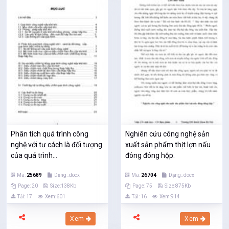
Phân tích quá trình công
Nghiên cứu công nghệ sản
nghệ với tư cách là đối tượng
xuất sản phẩm thịt lợn nấu
của quá trình...
đông đóng hộp.
Mã:
25689
Dạng:.docx
Mã:
26704
Dạng:.docx
Page: 20
Size:138Kb
Page: 75
Size:875Kb
Tải: 17
Xem:601
Tải: 16
Xem:914
Xem
Xem