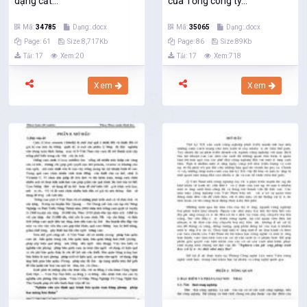
dạng cắt...
của Tổng công ty...
Mã:
34785
Dạng:.docx
Mã:
35065
Dạng:.docx
Page: 61
Size:8,717Kb
Page: 86
Size:89Kb
Tải: 17
Xem:20
Tải: 17
Xem:718
Xem
Xem