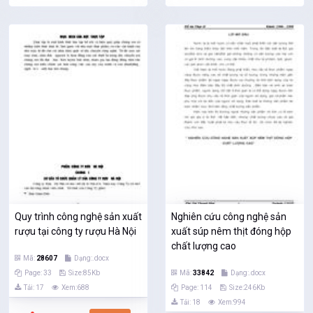
Quy trình công nghệ sản xuất
Nghiên cứu công nghệ sản
rượu tại công ty rượu Hà Nội
xuất súp nêm thịt đóng hộp
chất lượng cao
Mã:
28607
Dạng:.docx
Page: 33
Size:85Kb
Mã:
33842
Dạng:.docx
Tải: 17
Xem:688
Page: 114
Size:246Kb
Tải: 18
Xem:994