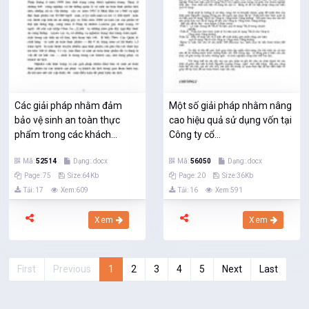
Các giải pháp nhằm đảm
Một số giải pháp nhằm nâng
bảo vệ sinh an toàn thực
cao hiệu quả sử dụng vốn tại
phẩm trong các khách...
Công ty cổ...
Mã:
52514
Dạng:.docx
Mã:
56050
Dạng:.docx
Page: 75
Size:64Kb
Page: 20
Size:36Kb
Tải: 17
Xem:609
Tải: 16
Xem:591
Xem
Xem
First
Previous
1
2
3
4
5
Next
Last