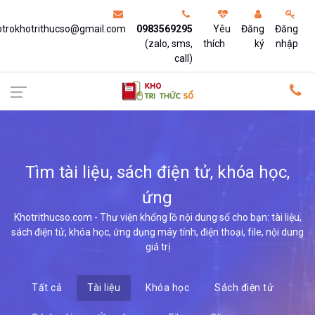
otrokhotrithucso@gmail.com
0983569295
Yêu
Đăng
Đăng
(zalo, sms,
thích
ký
nhập
call)
Tìm tài liệu, sách điện tử, khóa học,
ứng dụng,
Khotrithucso.com - Thư viện khổng lồ nội dung số cho bạn: tài liệu,
sách điện tử, khóa học, ứng dụng máy tính, điện thoại, file, nội dung
giá trị
Tất cả
Tài liệu
Khóa học
Sách điện tử