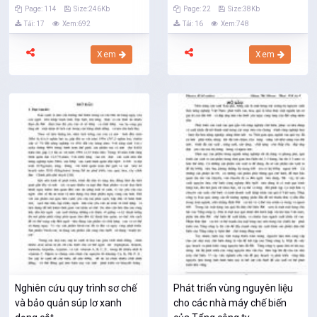
Page: 114
Size:246Kb
Page: 22
Size:38Kb
Tải: 17
Xem:692
Tải: 16
Xem:748
Xem
Xem
Nghiên cứu quy trình sơ chế
Phát triển vùng nguyên liệu
và bảo quản súp lơ xanh
cho các nhà máy chế biến