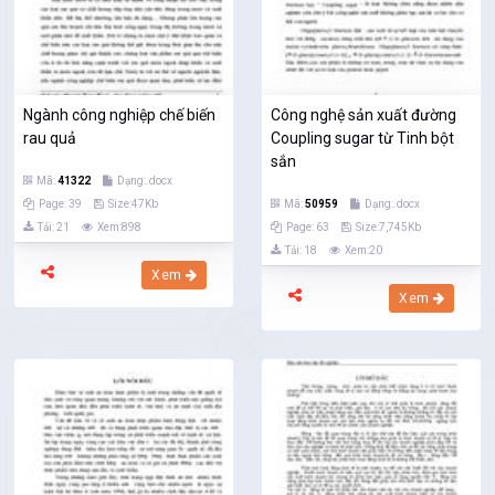
Ngành công nghiệp chế biến
Công nghệ sản xuất đường
rau quả
Coupling sugar từ Tinh bột
sắn
Mã:
41322
Dạng:.docx
Page: 39
Size:47Kb
Mã:
50959
Dạng:.docx
Tải: 21
Xem:898
Page: 63
Size:7,745Kb
Tải: 18
Xem:20
Xem
Xem