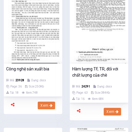
Công nghệ sản xuất bia
Hàm lượng TF, TR, đối với
chất lượng của chè
Mã:
23928
Dạng:.docx
Page: 36
Size:250Kb
Mã:
24291
Dạng:.docx
Tải: 18
Xem:748
Page: 63
Size:384Kb
Tải: 16
Xem:684
Xem
Xem