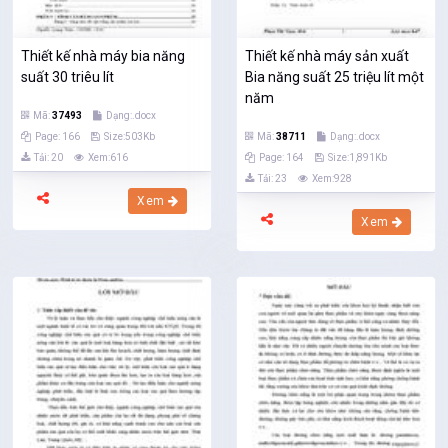
Thiết kế nhà máy bia năng
Thiết kế nhà máy sản xuất
suất 30 triêu lít
Bia năng suất 25 triệu lít một
năm
Mã:
37493
Dạng:.docx
Page: 166
Size:503Kb
Mã:
38711
Dạng:.docx
Tải: 20
Xem:616
Page: 164
Size:1,891Kb
Tải: 23
Xem:928
Xem
Xem