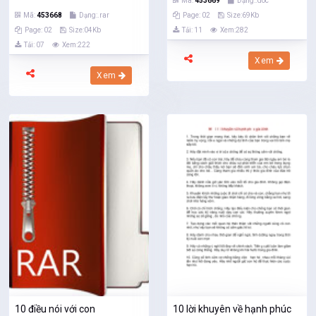
Mã:
453669
Dạng:.doc
Mã:
453668
Dạng:.rar
Page: 02
Size:69Kb
Page: 02
Size:04Kb
Tải: 11
Xem:282
Tải: 07
Xem:222
Xem
Xem
10 điều nói với con
10 lời khuyên về hạnh phúc