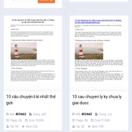
10 câu chuyện li kì nhất thế
10 cau chuyen ly ky chua ly
giới
giai duoc
Mã:
453662
Dạng:.pdf
Mã:
453663
Dạng:.zip
Page: 06
Size:142Kb
Page: 06
Size:210Kb
Tải: 04
Xem:202
Tải: 02
Xem:199