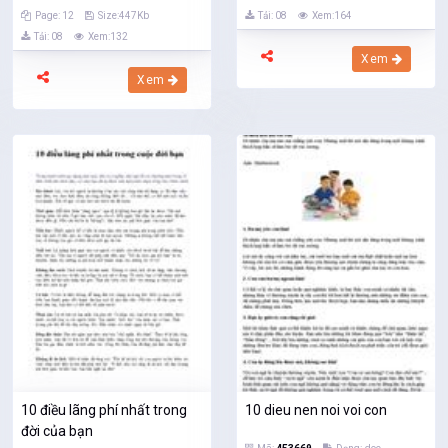
Page: 12
Size:447Kb
Tải: 08
Xem:164
Tải: 08
Xem:132
Xem
Xem
10 điều lãng phí nhất trong
10 dieu nen noi voi con
đời của bạn