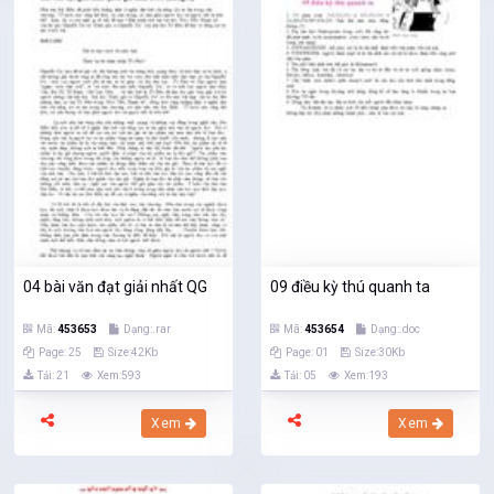
04 bài văn đạt giải nhất QG
09 điều kỳ thú quanh ta
Mã:
453653
Dạng:.rar
Mã:
453654
Dạng:.doc
Page: 25
Size:42Kb
Page: 01
Size:30Kb
Tải: 21
Xem:593
Tải: 05
Xem:193
Xem
Xem