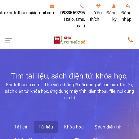
otrokhotrithucso@gmail.com
0983569295
Yêu
Đăng
Đăng
(zalo, sms,
thích
ký
nhập
call)
Tìm tài liệu, sách điện tử, khóa học,
ứng dụ
Khotrithucso.com - Thư viện khổng lồ nội dung số cho bạn: tài liệu,
sách điện tử, khóa học, ứng dụng máy tính, điện thoại, file, nội dung
giá trị
Tất cả
Tài liệu
Khóa học
Sách điện tử