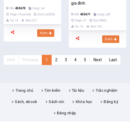
gia đình
Mã:
453670
Dạng:.rar
Page: Chưa biết
Size:2,602Kb
Mã:
453671
Dạng:.pdf
Tải: 14
Xem:221
Page: 01
Size:08Kb
Tải: 14
Xem:192
Xem
Xem
First
Previous
1
2
3
4
5
Next
Last
Trang chủ
Tìm kiếm
Tài liệu
Trắc nghiệm
Sách, ebook
Sách nói
Khóa học
Đăng ký
Đăng nhập