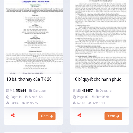
10 bài thơ hay của TK 20
10 bí quyết cho hạnh phúc
Mã:
453656
Dạng:.rar
Mã:
453657
Dạng:.rar
Page: 14
Size:21Kb
Page: 02
Size:05Kb
Tải: 04
Xem:275
Tải: 13
Xem:180
Xem
Xem