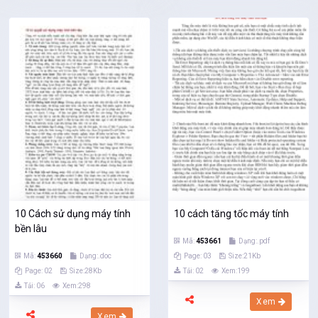
10 Cách sử dụng máy tính
10 cách tăng tốc máy tính
bền lâu
Mã:
453661
Dạng:.pdf
Mã:
453660
Dạng:.doc
Page: 03
Size:21Kb
Page: 02
Size:28Kb
Tải: 02
Xem:199
Tải: 06
Xem:298
Xem
Xem