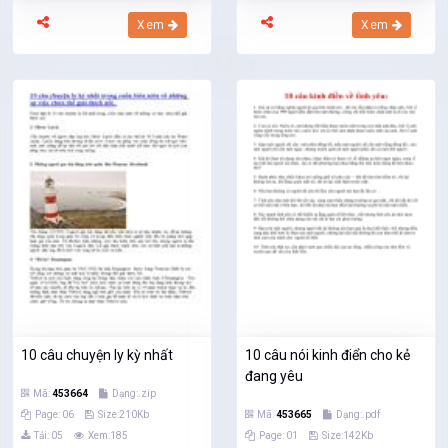
Xem
Xem
10 câu chuyện ly kỳ nhất
10 câu nói kinh điển cho kẻ
đang yêu
Mã:
453664
Dạng:.zip
Page: 06
Size:210Kb
Mã:
453665
Dạng:.pdf
Tải: 05
Xem:185
Page: 01
Size:142Kb