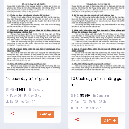
10 cách dạy trẻ về giá trị
10 Cách dạy trẻ về những giá
trị
Mã:
453658
Dạng:.rar
Page: 03
Size:05Kb
Mã:
453659
Dạng:.rar
Tải: 08
Xem:201
Page: 03
Size:05Kb
Tải: 13
Xem:227
Xem
Xem