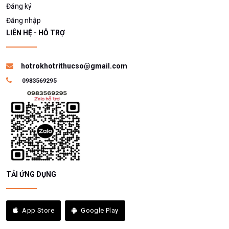
Đăng ký
Đăng nhập
LIÊN HỆ - HỖ TRỢ
hotrokhotrithucso@gmail.com
TẢI ỨNG DỤNG
App Store
Google Play