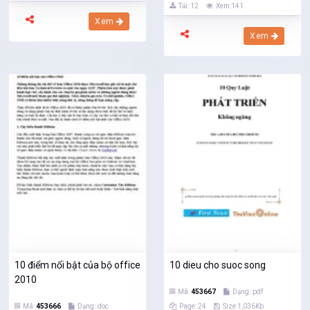
Tải: 12
Xem:141
Xem
Xem
10 điểm nổi bật của bộ office
10 dieu cho suoc song
2010
Mã:
453667
Dạng:.pdf
Mã:
453666
Dạng:.doc
Page: 24
Size:1,036Kb