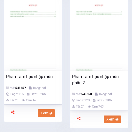
Phân Tâm học nhập môn
Phân Tâm học nhập môn
phần 2
Mã:
543657
Dạng:.pdf
Page: 116
Size:852Kb
Mã:
543658
Dạng:.pdf
Tải: 25
Xem:14
Page: 120
Size:903Kb
Tải: 24
Xem:763
Xem
Xem