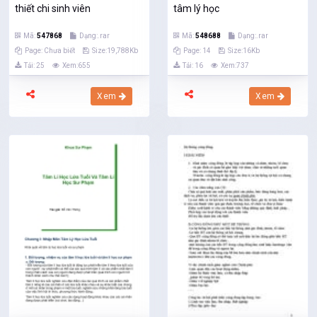
thiết chi sinh viên
tâm lý học
Mã:
547868
Dạng:.rar
Mã:
548688
Dạng:.rar
Page: Chưa biết
Size:19,788Kb
Page: 14
Size:16Kb
Tải: 25
Xem:655
Tải: 16
Xem:737
Xem
Xem