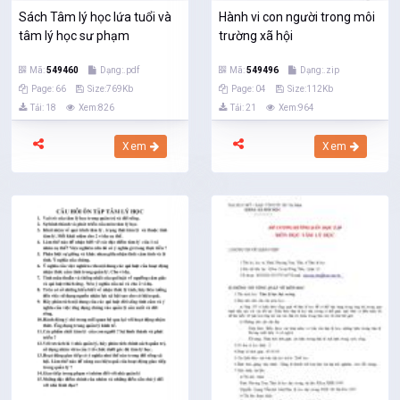
Sách Tâm lý học lứa tuổi và
Hành vi con người trong môi
tâm lý học sư phạm
trường xã hội
Mã:
549460
Dạng:.pdf
Mã:
549496
Dạng:.zip
Page: 66
Size:769Kb
Page: 04
Size:112Kb
Tải: 18
Xem:826
Tải: 21
Xem:964
Xem
Xem