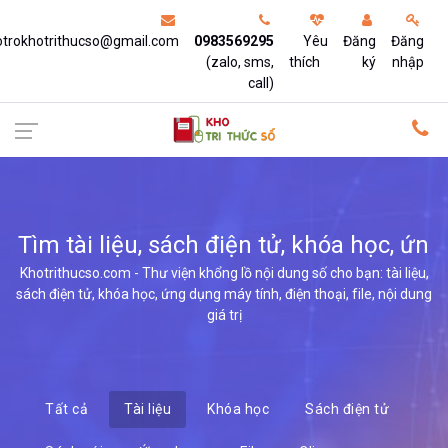
otrokhotrithucso@gmail.com
0983569295
Yêu
Đăng
Đăng
(zalo, sms,
thích
ký
nhập
call)
Tìm tài liệu, sách điện tử, khóa học,
ứng dụng
Khotrithucso.com - Thư viện khổng lồ nội dung số cho bạn: tài liệu,
sách điện tử, khóa học, ứng dụng máy tính, điện thoại, file, nội dung
giá trị
Tất cả
Tài liệu
Khóa học
Sách điện tử