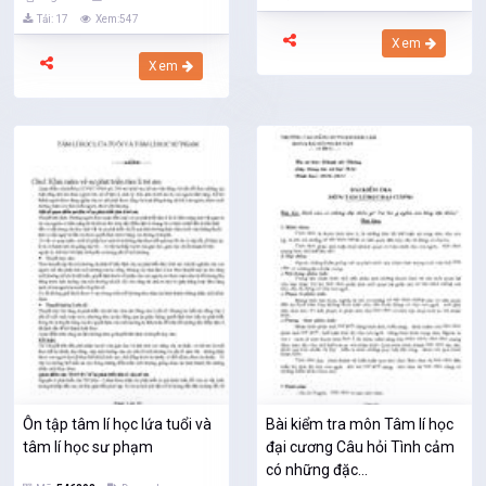
Tải: 17
Xem:547
Xem
Xem
Ôn tập tâm lí học lứa tuổi và
Bài kiểm tra môn Tâm lí học
tâm lí học sư phạm
đại cương Câu hỏi Tình cảm
có những đặc...