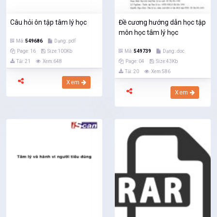
Câu hỏi ôn tập tâm lý học
Đề cương hướng dẫn học tập
môn học tâm lý học
Mã:
549686
Dạng:.pdf
Page: 16
Size:100Kb
Mã:
549739
Dạng:.doc
Tải: 21
Xem:648
Page: 04
Size:43Kb
Tải: 20
Xem:586
Xem
Xem