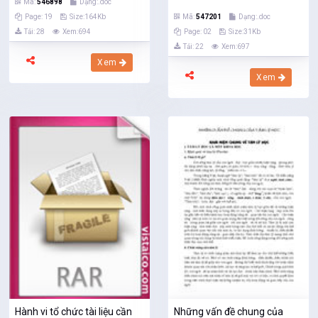
Mã:
546898
Dạng:.doc
Page: 19
Size:164Kb
Mã:
547201
Dạng:.doc
Tải: 28
Xem:694
Page: 02
Size:31Kb
Tải: 22
Xem:697
Xem
Xem
Hành vi tổ chức tài liệu cần
Những vấn đề chung của