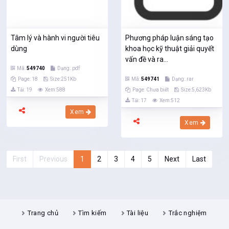
Tâm lý và hành vi người tiêu
Phương pháp luận sáng tạo
dùng
khoa học kỹ thuật giải quyết
vấn đề và ra...
Mã:
549740
Dạng:.pdf
Page: 18
Size:251Kb
Mã:
549741
Dạng:.rar
Tải: 19
Xem:588
Page: Chưa biết
Size:5,623Kb
Tải: 17
Xem:512
Xem
Xem
First
Previous
1
2
3
4
5
Next
Last
Trang chủ
Tìm kiếm
Tài liệu
Trắc nghiệm