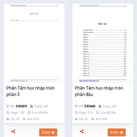
Phân Tâm học nhập môn
Phân Tâm học nhập môn
phần 3
phần đầu
Mã:
543659
Dạng:.pdf
Mã:
543660
Dạng:.pdf
Page: 128
Size:984Kb
Page: 225
Size:685Kb
Tải: 24
Xem:674
Tải: 24
Xem:964
Xem
Xem