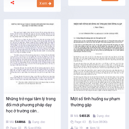
Xem
Những trở ngại tâm lý trong
Một số tình huống sư phạm
đổi mới phương pháp dạy
thường gặp
học ở trường cán...
Mã:
545525
Dạng:.doc
Mã:
544866
Dạng:.doc
Page: 43
Size:380Kb
Page: 03
Size:49Kb
Tải: 19
Xem:14