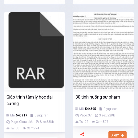
Giáo trình tâm lý học đại
30 tình huống sư phạm
cương
Mã:
544305
Dạng:.doc
Mã:
543917
Dạng:.rar
Page: 37
Size:322Kb
Page: Chưa biết
Size:53Kb
Tải: 22
Xem:597
Tải: 38
Xem:774
Xem