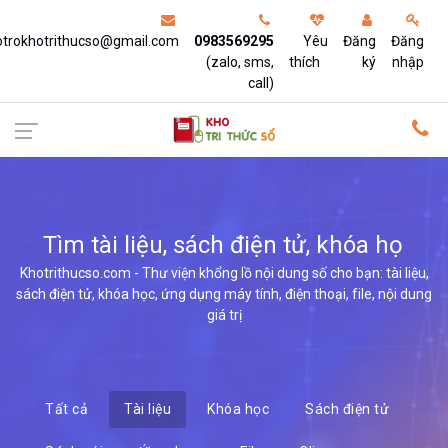
otrokhotrithucso@gmail.com
0983569295
Yêu
Đăng
Đăng
(zalo, sms,
thích
ký
nhập
call)
Tìm tài liệu, sách điện tử, khóa học,
Khotrithucso.com - Thư viện khổng lồ nội dung số cho bạn: tài liệu,
sách điện tử, khóa học, ứng dụng máy tính, điện thoại, file, nội dung
giá trị
Tất cả
Tài liệu
Khóa học
Sách điện tử