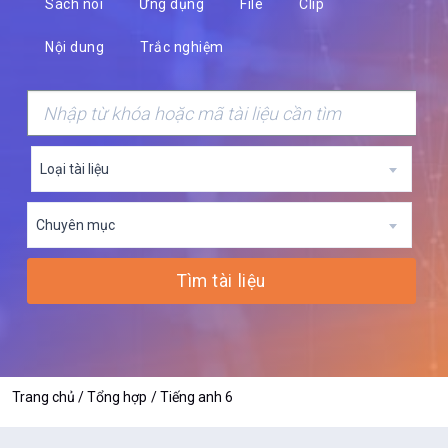
Sách nói
Ứng dụng
File
Clip
Nội dung
Trắc nghiệm
Loại tài liệu
Chuyên mục
Tìm tài liệu
Trang chủ
Tổng hợp
Tiếng anh 6