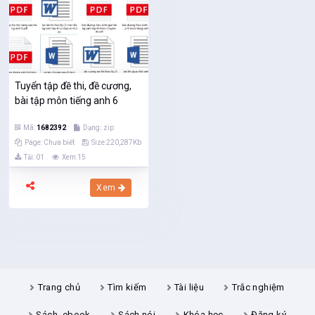
Tuyển tập đề thi, đề cương,
bài tập môn tiếng anh 6
Mã:
1682392
Dạng:.zip
Page: Chưa biết
Size:220,287Kb
Tải: 01
Xem:15
Xem
Trang chủ
Tìm kiếm
Tài liệu
Trắc nghiệm
Sách, ebook
Sách nói
Khóa học
Đăng ký