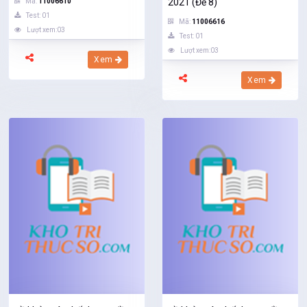
2021 (Đề 8)
Mã:
11006610
Test: 01
Mã:
11006616
Lượt xem:03
Test: 01
Lượt xem:03
Xem
Xem