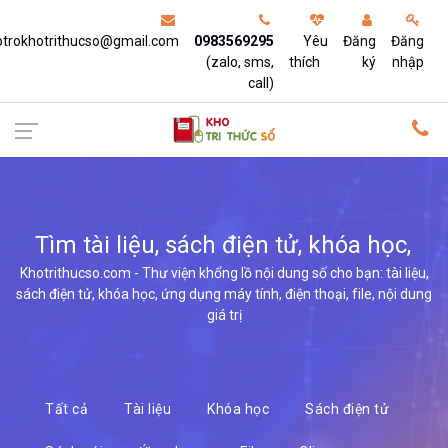
otrokhotrithucso@gmail.com
0983569295
Yêu
Đăng
Đăng
(zalo, sms,
thích
ký
nhập
call)
Tìm tài liệu, sách điện tử, khóa học,
ứng
Khotrithucso.com - Thư viện khổng lồ nội dung số cho bạn: tài liệu,
sách điện tử, khóa học, ứng dụng máy tính, điện thoại, file, nội dung
giá trị
Tất cả
Tài liệu
Khóa học
Sách điện tử