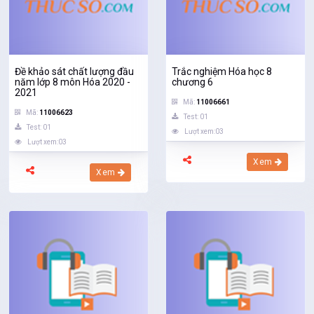
Đề khảo sát chất lượng đầu
Trắc nghiệm Hóa học 8
năm lớp 8 môn Hóa 2020 -
chương 6
2021
Mã:
11006661
Mã:
11006623
Test: 01
Test: 01
Lượt xem:03
Lượt xem:03
Xem
Xem