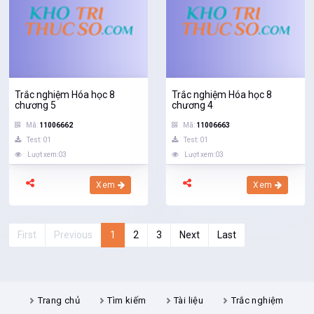
Trắc nghiệm Hóa học 8
Trắc nghiệm Hóa học 8
chương 5
chương 4
Mã:
11006662
Mã:
11006663
Test: 01
Test: 01
Lượt xem:03
Lượt xem:03
Xem
Xem
First
Previous
1
2
3
Next
Last
Trang chủ
Tìm kiếm
Tài liệu
Trắc nghiệm