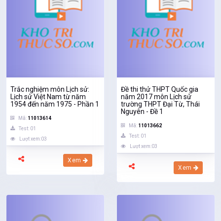
Trắc nghiệm môn Lịch sử:
Đề thi thử THPT Quốc gia
Lịch sử Việt Nam từ năm
năm 2017 môn Lịch sử
1954 đến năm 1975 - Phần 1
trường THPT Đại Từ, Thái
Nguyên - Đề 1
Mã:
11013614
Mã:
11013662
Test: 01
Test: 01
Lượt xem:03
Lượt xem:03
Xem
Xem