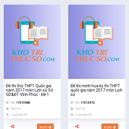
Đề thi thử THPT Quốc gia
Đề thi minh họa kỳ thi THPT
năm 2017 môn Lịch sử Sở
quốc gia năm 2017 môn Lịch
GD&ĐT Vĩnh Phúc - Đề 1
sử
Mã:
11013468
Mã:
11013472
Test: 01
Test: 01
Lượt xem:03
Lượt xem:03
Xem
Xem