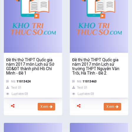
Đề thi thử THPT Quốc gia
Đề thi thử THPT Quốc gia
năm 2017 môn Lịch sử Sở
năm 2017 môn Lịch sử
GD&ĐT thành phố Hồ Chí
trường THPT Nguyễn Văn
Minh - Đề 1
Trỗi, Hà Tĩnh - Đề 2
Mã:
11013424
Mã:
11013463
Test: 01
Test: 01
Lượt xem:03
Lượt xem:03
Xem
Xem