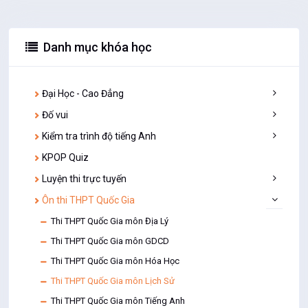
Danh mục khóa học
Đại Học - Cao Đẳng
Đố vui
Cơ Sở Văn Hóa Việt Nam
Kinh Tế Chính Trị
Kiểm tra trình độ tiếng Anh
Đố vui dân gian
Kinh Tế Học
Đố vui hại não
KPOP Quiz
Kiểm tra Ngữ pháp tiếng Anh
Kinh Tế Lượng
Đố vui tiếng Anh
Tiếng Anh cho người lớn
Luyện thi trực tuyến
Ngành Kế Toán
Đố vui Toán học
Từ vựng tiếng Anh
Ôn thi THPT Quốc Gia
Đáp án Cuộc thi trực tuyến
Trắc nghiệm môn Chủ nghĩa Mác - Lênin
Thi Công Chức - Viên chức
Thi THPT Quốc Gia môn Địa Lý
Trắc nghiệm môn Giáo Dục Quốc Phòng
Thi Đường lên đỉnh Olympia
Thi THPT Quốc Gia môn GDCD
Trắc nghiệm môn Lịch sử ĐCSVN
Tìm hiểu Luật trẻ em
Thi THPT Quốc Gia môn Hóa Học
Trắc nghiệm môn Pháp Luật Đại Cương
Trắc nghiệm Lịch sử Việt Nam
Thi THPT Quốc Gia môn Lịch Sử
Trắc nghiệm môn Triết Học
Trắc nghiệm môn Lý Luận Chính Trị
Thi THPT Quốc Gia môn Tiếng Anh