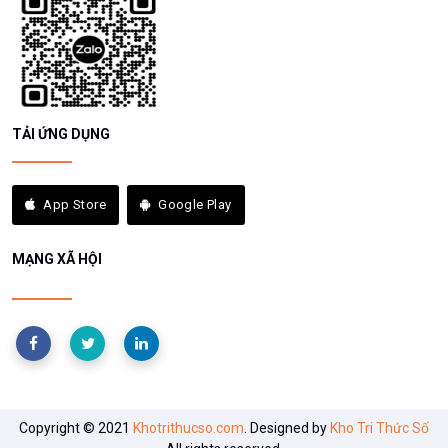
TẢI ỨNG DỤNG
App Store
Google Play
MẠNG XÃ HỘI
Copyright © 2021
Khotrithucso.com
. Designed by
Kho Tri Thức Số