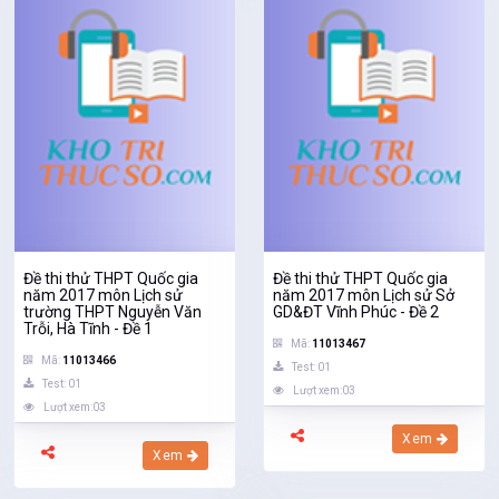
Đề thi thử THPT Quốc gia
Đề thi thử THPT Quốc gia
năm 2017 môn Lịch sử
năm 2017 môn Lịch sử Sở
trường THPT Nguyễn Văn
GD&ĐT Vĩnh Phúc - Đề 2
Trỗi, Hà Tĩnh - Đề 1
Mã:
11013467
Mã:
11013466
Test: 01
Test: 01
Lượt xem:03
Lượt xem:03
Xem
Xem