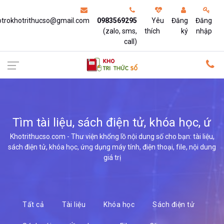
otrokhotrithucso@gmail.com
0983569295
Yêu
Đăng
Đăng
(zalo, sms,
thích
ký
nhập
call)
Tìm tài liệu, sách điện tử, khóa học,
ứng dụng
Khotrithucso.com - Thư viện khổng lồ nội dung số cho bạn: tài liệu,
sách điện tử, khóa học, ứng dụng máy tính, điện thoại, file, nội dung
giá trị
Tất cả
Tài liệu
Khóa học
Sách điện tử