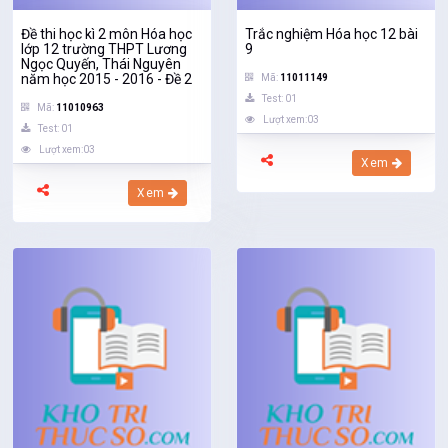
Đề thi học kì 2 môn Hóa học
Trắc nghiệm Hóa học 12 bài
lớp 12 trường THPT Lương
9
Ngọc Quyến, Thái Nguyên
năm học 2015 - 2016 - Đề 2
Mã:
11011149
Test: 01
Mã:
11010963
Lượt xem:03
Test: 01
Lượt xem:03
Xem
Xem