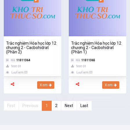
Trắc nghiệm Hóa học lớp 12
Trắc nghiệm Hóa học lớp 12
chương 2 - Cacbohidrat
chương 2 - Cacbohidrat
(Phần 2)
(Phần 1)
Mã:
11011364
Mã:
11011365
Test: 01
Test: 01
Lượt xem:03
Lượt xem:03
Xem
Xem
First
Previous
1
2
Next
Last