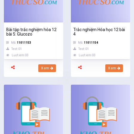
Bài tập trắc nghiệm hóa 12
Trắc nghiệm Hóa học 12 bài
bài 5: Glucozo
4
Mã:
11011153
Mã:
11011154
Test: 01
Test: 01
Lượt xem:03
Lượt xem:03
Xem
Xem