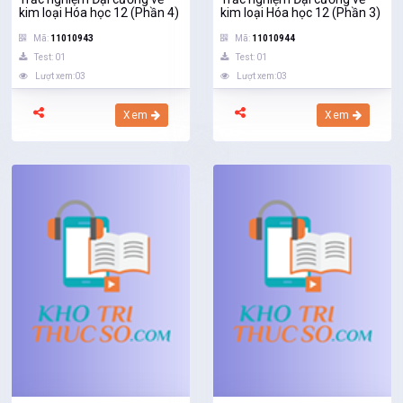
kim loại Hóa học 12 (Phần 4)
kim loại Hóa học 12 (Phần 3)
Mã:
11010943
Mã:
11010944
Test: 01
Test: 01
Lượt xem:03
Lượt xem:03
Xem
Xem