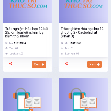
Trắc nghiệm Hóa học 12 bài
Trắc nghiệm Hóa học lớp 12
25: Kim loại kiềm, kim loại
chương 2 - Cacbohidrat
kiềm thổ, nhôm
(Phần 3)
Mã:
11011354
Mã:
11011363
Test: 01
Test: 01
Lượt xem:03
Lượt xem:03
Xem
Xem