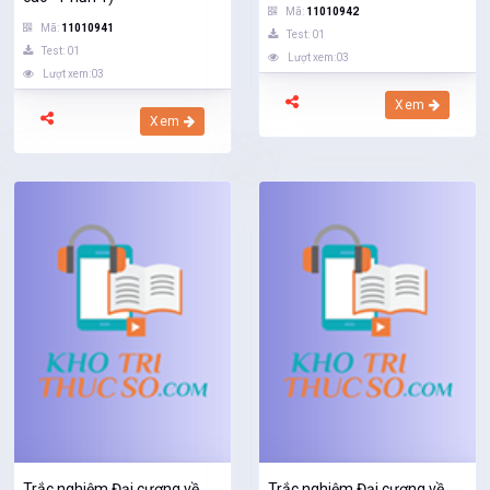
Mã:
11010942
Mã:
11010941
Test: 01
Test: 01
Lượt xem:03
Lượt xem:03
Xem
Xem
Trắc nghiệm Đại cương về
Trắc nghiệm Đại cương về