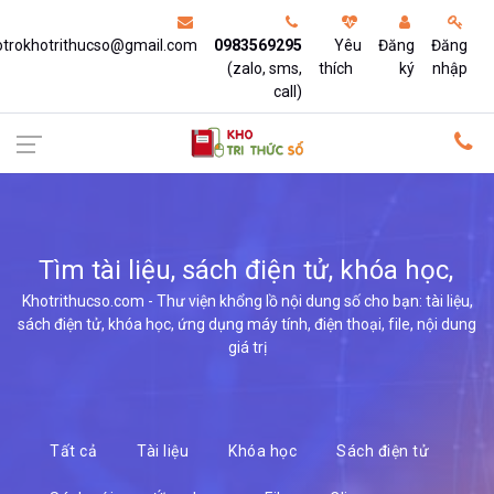
otrokhotrithucso@gmail.com
0983569295
Yêu
Đăng
Đăng
(zalo, sms,
thích
ký
nhập
call)
Tìm tài liệu, sách điện tử, khóa học,
ứng d
Khotrithucso.com - Thư viện khổng lồ nội dung số cho bạn: tài liệu,
sách điện tử, khóa học, ứng dụng máy tính, điện thoại, file, nội dung
giá trị
Tất cả
Tài liệu
Khóa học
Sách điện tử