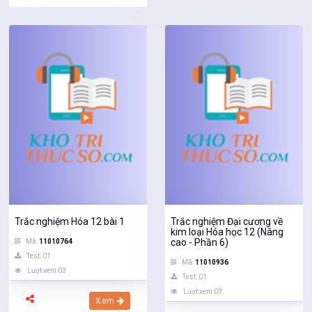
Trắc nghiệm Hóa 12 bài 1
Trắc nghiệm Đại cương về
kim loại Hóa học 12 (Nâng
cao - Phần 6)
Mã:
11010764
Test: 01
Mã:
11010936
Lượt xem:03
Test: 01
Lượt xem:03
Xem