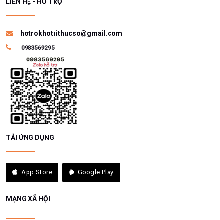
LIÊN HỆ - HỖ TRỢ
hotrokhotrithucso@gmail.com
TẢI ỨNG DỤNG
App Store
Google Play
MẠNG XÃ HỘI