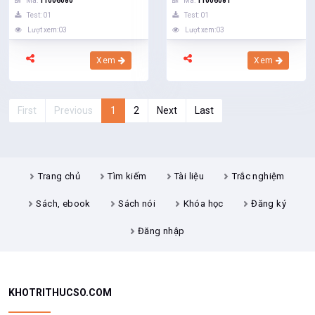
Mã:
11006080
Mã:
11006081
Test: 01
Test: 01
Lượt xem:03
Lượt xem:03
Xem
Xem
First
Previous
1
2
Next
Last
Trang chủ
Tìm kiếm
Tài liệu
Trắc nghiệm
Sách, ebook
Sách nói
Khóa học
Đăng ký
Đăng nhập
KHOTRITHUCSO.COM