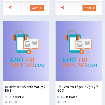
Xem
Xem
Đề kiểm tra 45 phút Vật Lý 7 -
Đề kiểm tra 15 phút Vật Lý 7 -
Đề 1
Đề 3
Mã:
11006055
Mã:
11006057
Test: 01
Test: 01