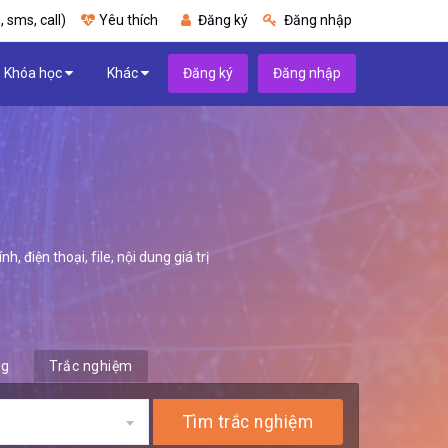
, sms, call)
Yêu thích
Đăng ký
Đăng nhập
Khóa học
Khác
Đăng ký
Đăng nhập
 điện thoại, file, nội dung giá trị
ng
Trắc nghiệm
Tìm trắc nghiệm