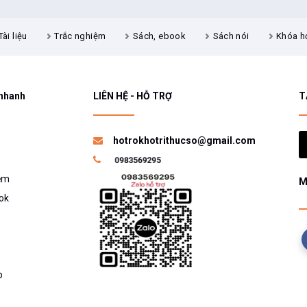
Tài liệu
Trắc nghiệm
Sách, ebook
Sách nói
Khóa h
 nhanh
LIÊN HỆ - HỖ TRỢ
T
hotrokhotrithucso@gmail.com
ệm
M
ok
p