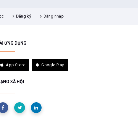
ọc
Đăng ký
Đăng nhập
ẢI ỨNG DỤNG
App Store
Google Play
ẠNG XÃ HỘI