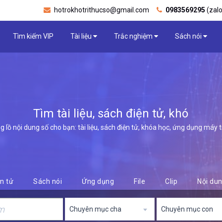
hotrokhotrithucso@gmail.com
0983569295
(zalo
Tìm kiếm VIP
Tài liệu
Trắc nghiệm
Sách nói
Tìm tài liệu, sách điện tử, khóa họ
lồ nội dung số cho bạn: tài liệu, sách điện tử, khóa học, ứng dụng máy tính,
n tử
Sách nói
Ứng dụng
File
Clip
Nội du
Chuyên mục cha
Chuyên mục con