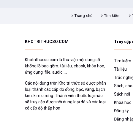
Trạng Nguyên Tiếng Việt Lớp
Môn Toán lớp 7
Lịch sử 8
Môn Ngữ Văn lớp 9
5
Trang chủ
Tìm kiếm
Sinh học 7
Môn Ngữ Văn lớp 8
Môn Tiếng Anh lớp 9
Vật lý 7
Môn Tiếng Anh lớp 8
Môn Toán lớp 9
Môn Toán lớp 8
Sinh học 9
KHOTRITHUCSO.COM
Truy cập
Sinh học 8
Vật lý 9
Vật lý 8
Khotrithucso.com là thư viện nội dung số
Tìm kiếm
khổng lồ bao gồm: tài liệu, ebook, khóa học,
Tài liệu
ứng dụng, file, audio, ...
Trắc nghi
Các nội dung trên Kho tri thức số được phân
Sách, ebo
loại thành các cấp độ đồng, bạc, vàng, bạch
Sách nói
kim, kim cương. Thành viên thuộc loại nào
sẽ truy cập được nội dung loại đó và các loại
Khóa học
có cấp độ thấp hơn
Đăng ký
Đăng nhậ