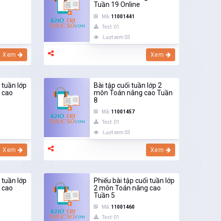
Tuần 19 Online
Mã:
11001441
Test: 01
Lượt xem:03
Xem
Xem
 tuần lớp
Bài tập cuối tuần lớp 2
 cao
môn Toán nâng cao Tuần
8
Mã:
11001457
Test: 01
Lượt xem:03
Xem
Xem
 tuần lớp
Phiếu bài tập cuối tuần lớp
 cao
2 môn Toán nâng cao
Tuần 5
Mã:
11001460
Test: 01