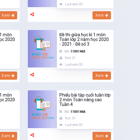
Lượt xem:03
Xem
Xem
ì 1 môn
Đề thi giữa học kì 1 môn
ọc 2020
Toán lớp 2 năm học 2020
- 2021 - Đề số 3
Mã:
11001463
Test: 01
Lượt xem:03
Xem
Xem
ì 1 môn
Phiếu bài tập cuối tuần lớp
ọc 2020
2 môn Toán nâng cao
Tuần 4
Mã:
11001466
Test: 01
Lượt xem:03
Xem
Xem