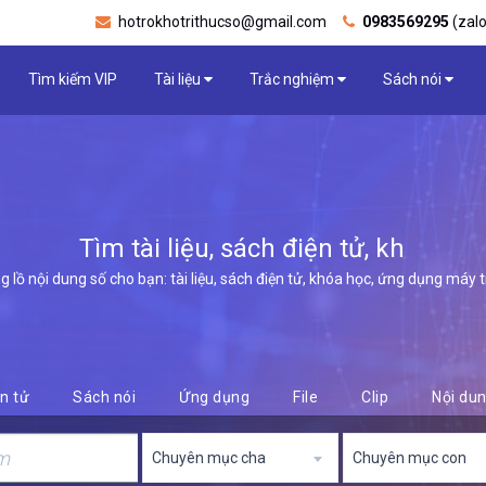
hotrokhotrithucso@gmail.com
0983569295
(zalo
Tìm kiếm VIP
Tài liệu
Trắc nghiệm
Sách nói
Tìm tài liệu, sách điện tử, khóa học
lồ nội dung số cho bạn: tài liệu, sách điện tử, khóa học, ứng dụng máy tính,
n tử
Sách nói
Ứng dụng
File
Clip
Nội du
Chuyên mục cha
Chuyên mục con