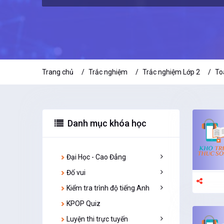
Trang chủ
Trắc nghiệm
Trắc nghiệm Lớp 2
To
Danh mục khóa học
Đại Học - Cao Đẳng
Đố vui
Cơ Sở Văn Hóa Việt Nam
Kinh Tế Chính Trị
Kiểm tra trình độ tiếng Anh
Đố vui dân gian
Kinh Tế Học
Đố vui hại não
KPOP Quiz
Kiểm tra Ngữ pháp tiếng Anh
Kinh Tế Lượng
Đố vui tiếng Anh
Tiếng Anh cho người lớn
Luyện thi trực tuyến