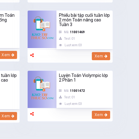
iệm Toán
Phiếu bài tập cuối tuần lớp
Tổng
2 môn Toán nâng cao
Tuần 3
Mã:
11001469
Test: 01
Lượt xem:03
Xem
Xem
 tuần lớp
Luyện Toán Violympic lớp
 cao
2 Phần 1
Mã:
11001472
Test: 01
Lượt xem:03
Xem
Xem