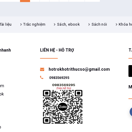
Tài liệu
Trắc nghiệm
Sách, ebook
Sách nói
Khóa h
 nhanh
LIÊN HỆ - HỖ TRỢ
T
hotrokhotrithucso@gmail.com
ệm
M
ok
p