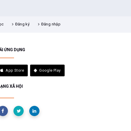
ọc
Đăng ký
Đăng nhập
ẢI ỨNG DỤNG
App Store
Google Play
ẠNG XÃ HỘI