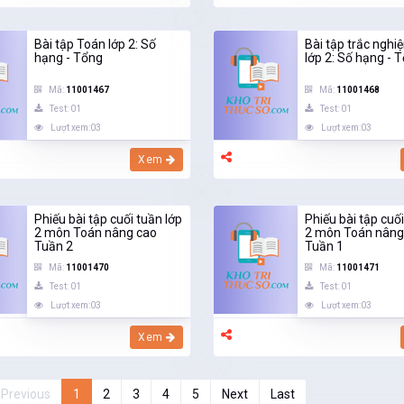
Bài tập Toán lớp 2: Số
Bài tập trắc ngh
hạng - Tổng
lớp 2: Số hạng - 
Mã:
11001467
Mã:
11001468
Test: 01
Test: 01
Lượt xem:03
Lượt xem:03
Xem
Phiếu bài tập cuối tuần lớp
Phiếu bài tập cuối
2 môn Toán nâng cao
2 môn Toán nâng
Tuần 2
Tuần 1
Mã:
11001470
Mã:
11001471
Test: 01
Test: 01
Lượt xem:03
Lượt xem:03
Xem
Previous
1
2
3
4
5
Next
Last