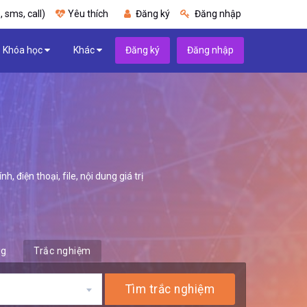
, sms, call)
Yêu thích
Đăng ký
Đăng nhập
Khóa học
Khác
Đăng ký
Đăng nhập
 điện thoại, file, nội dung giá trị
ng
Trắc nghiệm
Tìm trắc nghiệm