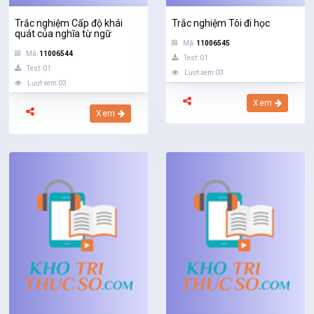
Trắc nghiệm Cấp độ khái
Trắc nghiệm Tôi đi học
quát của nghĩa từ ngữ
Mã:
11006545
Mã:
11006544
Test: 01
Test: 01
Lượt xem:03
Lượt xem:03
Xem
Xem