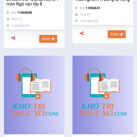
môn Ngữ văn lớp 8
Mã:
11006541
Mã:
11006538
Test: 01
Test: 01
Lượt xem:03
Lượt xem:03
Xem
Xem