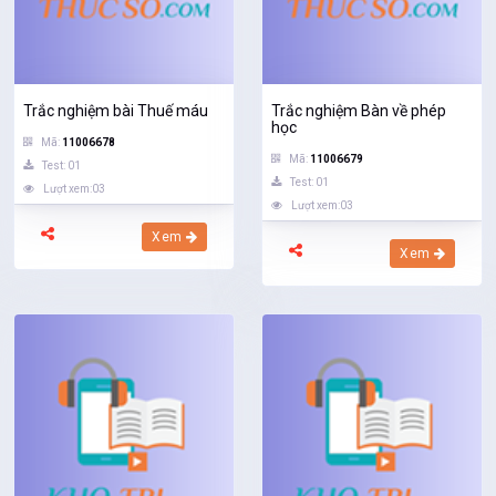
Trắc nghiệm bài Thuế máu
Trắc nghiệm Bàn về phép
học
Mã:
11006678
Mã:
11006679
Test: 01
Test: 01
Lượt xem:03
Lượt xem:03
Xem
Xem