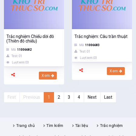
Trắc nghiệm Chiếu dời đô
Trắc nghiệm: Câu trần thuật
(Thiên đô chiếu)
Mã:
11006683
Mã:
11006682
Test: 01
Test: 01
Lượt xem:03
Lượt xem:03
Xem
Xem
First
Previous
1
2
3
4
Next
Last
Trang chủ
Tìm kiếm
Tài liệu
Trắc nghiệm