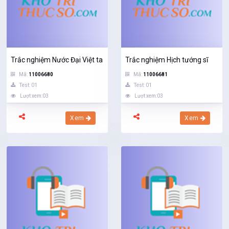
Trắc nghiệm Nước Đại Việt ta
Trắc nghiệm Hịch tướng sĩ
Mã:
11006680
Mã:
11006681
Test: 01
Test: 01
Lượt xem:03
Lượt xem:03
Xem
Xem