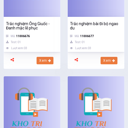
Trắc nghiệm Ông Giuốc -
Trắc nghiệm bài Đi bộ ngao
Đanh mặc lễ phục
du
Mã:
11006676
Mã:
11006677
Test: 01
Test: 01
Lượt xem:03
Lượt xem:03
Xem
Xem