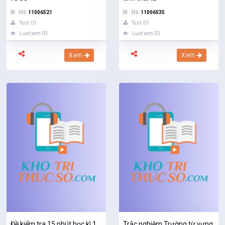
Mã:
11006521
Mã:
11006535
Test: 01
Test: 01
Lượt xem:03
Lượt xem:03
Xem
Xem
Đề kiểm tra 15 phút học kì 1
Trắc nghiệm Trường từ vựng