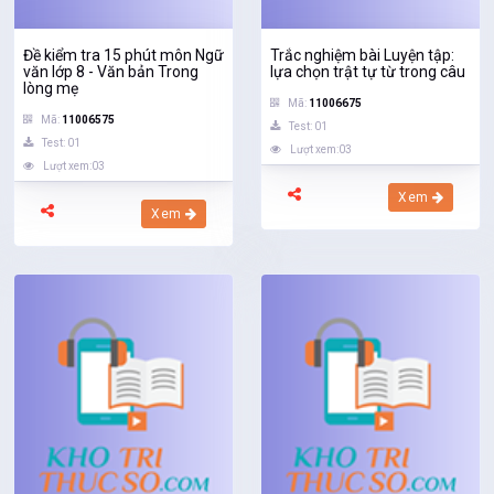
Đề kiểm tra 15 phút môn Ngữ
Trắc nghiệm bài Luyện tập:
văn lớp 8 - Văn bản Trong
lựa chọn trật tự từ trong câu
lòng mẹ
Mã:
11006675
Mã:
11006575
Test: 01
Test: 01
Lượt xem:03
Lượt xem:03
Xem
Xem