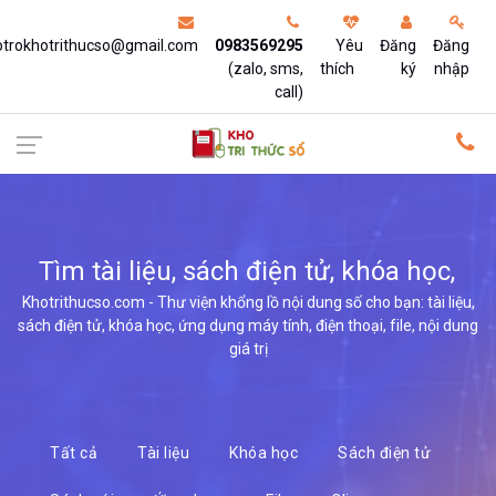
otrokhotrithucso@gmail.com
0983569295
Yêu
Đăng
Đăng
(zalo, sms,
thích
ký
nhập
call)
Tìm tài liệu, sách điện tử, khóa học,
ứng dụ
Khotrithucso.com - Thư viện khổng lồ nội dung số cho bạn: tài liệu,
sách điện tử, khóa học, ứng dụng máy tính, điện thoại, file, nội dung
giá trị
Tất cả
Tài liệu
Khóa học
Sách điện tử