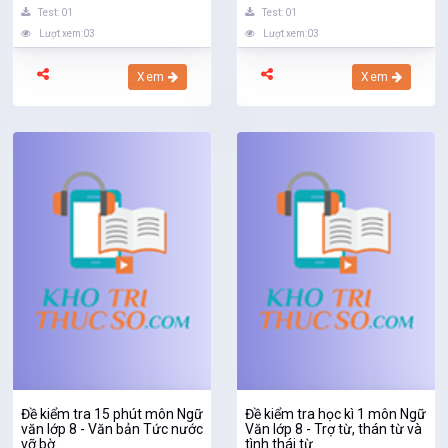
Test: 01
Test: 01
Lượt xem:03
Lượt xem:03
Xem
Xem
Đề kiểm tra 15 phút môn Ngữ
Đề kiểm tra học kì 1 môn Ngữ
văn lớp 8 - Văn bản Tức nước
Văn lớp 8 - Trợ từ, thán từ và
vỡ bờ
tình thái từ