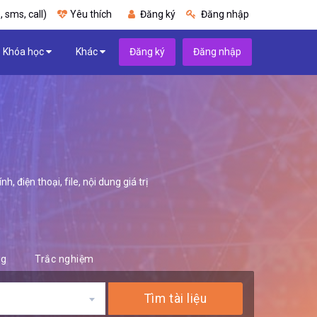
, sms, call)
Yêu thích
Đăng ký
Đăng nhập
Khóa học
Khác
Đăng ký
Đăng nhập
 điện thoại, file, nội dung giá trị
ng
Trắc nghiệm
Tìm tài liệu