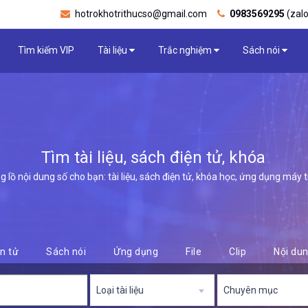
hotrokhotrithucso@gmail.com
0983569295
(zalo
Tìm kiếm VIP
Tài liệu
Trắc nghiệm
Sách nói
Tìm tài liệu, sách điện tử, khóa học, ứn
lồ nội dung số cho bạn: tài liệu, sách điện tử, khóa học, ứng dụng máy tính,
n tử
Sách nói
Ứng dụng
File
Clip
Nội du
Loại tài liệu
Chuyên mục