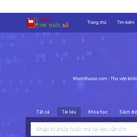
Trang chủ
Tìm kiếm
Khotrithucso.com - Thư viện khổng 
Tất cả
Tài liệu
Khóa học
Sách điệ