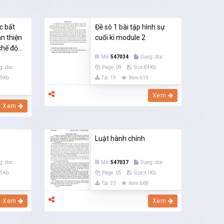
c bất
Đề sô 1 bài tập hình sự
n thiện
cuối kì module 2
hế độ...
Mã:
547034
Dạng:.doc
g:.doc
Page: 09
Size:84Kb
29Kb
Tải: 19
Xem:619
Xem
Xem
Luật hành chính
g:.doc
Mã:
547037
Dạng:.doc
05Kb
Page: 05
Size:41Kb
Tải: 23
Xem:668
Xem
Xem