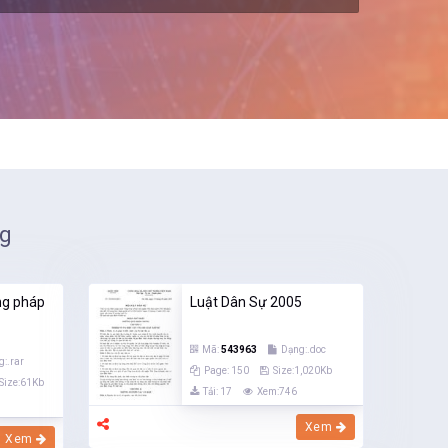
ng
ảng pháp
Luật Dân Sự 2005
Mã:
543963
Dạng:.doc
:.rar
Page: 150
Size:1,020Kb
Size:61Kb
Tải: 17
Xem:746
Xem
Xem