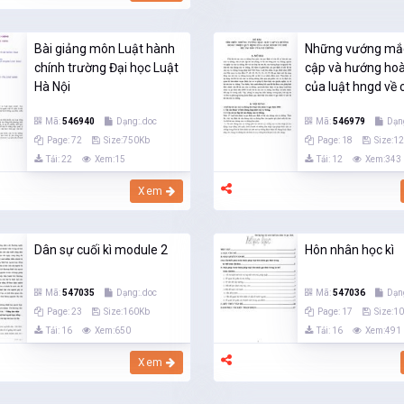
Bài giảng môn Luật hành
Những vướng mắ
chính trường Đại học Luật
cập và hướng hoà
Hà Nội
của luật hngd về c
Mã:
546940
Dạng:.doc
Mã:
546979
Dạn
Page: 72
Size:750Kb
Page: 18
Size:1
Tải: 22
Xem:15
Tải: 12
Xem:343
Xem
Dân sự cuối kì module 2
Hôn nhân học kì
Mã:
547035
Dạng:.doc
Mã:
547036
Dạn
Page: 23
Size:160Kb
Page: 17
Size:1
Tải: 16
Xem:650
Tải: 16
Xem:491
Xem