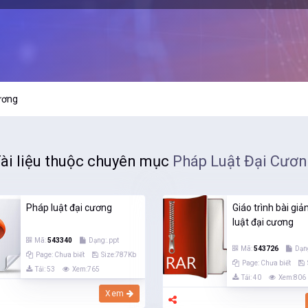
ương
ài liệu thuộc chuyên mục
Pháp Luật Đại Cươ
Pháp luật đại cương
Giáo trình bài gi
luật đại cương
Mã:
543340
Dạng:.ppt
Mã:
543726
Dạng
Page: Chưa biết
Size:787Kb
Page: Chưa biết
Tải: 53
Xem:765
Tải: 40
Xem:806
Xem