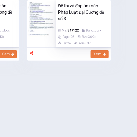
 môn
Đề thi và đáp án môn
ơng đề
Pháp Luật Đại Cương đề
số 3
g:.docx
Mã:
547122
Dạng:.docx
3Kb
Page: 06
Size:36Kb
Tải: 24
Xem:637
Xem
Xem