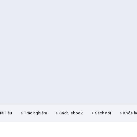
Tài liệu
Trắc nghiệm
Sách, ebook
Sách nói
Khóa h