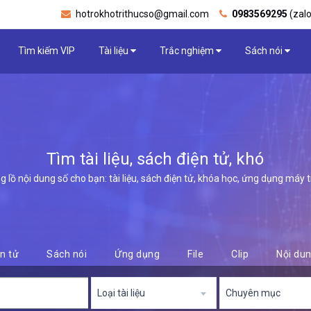
hotrokhotrithucso@gmail.com
0983569295
(zalo
Tìm kiếm VIP
Tài liệu
Trắc nghiệm
Sách nói
Tìm tài liệu, sách điện tử, khóa học,
lồ nội dung số cho bạn: tài liệu, sách điện tử, khóa học, ứng dụng máy tính,
n tử
Sách nói
Ứng dụng
File
Clip
Nội du
Loại tài liệu
Chuyên mục