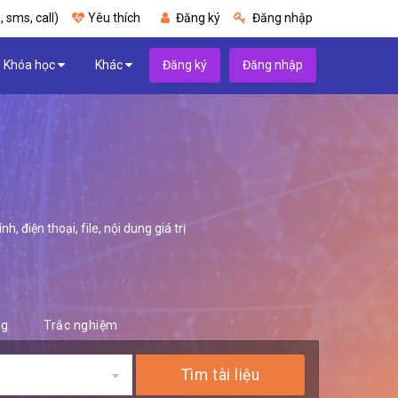
, sms, call)
Yêu thích
Đăng ký
Đăng nhập
Khóa học
Khác
Đăng ký
Đăng nhập
 điện thoại, file, nội dung giá trị
ng
Trắc nghiệm
Tìm tài liệu