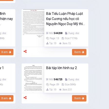
đình
Bài Tiểu Luận Pháp Luật
 hiện nay
Đại Cương nếu học cô
.
Nguyễn Ngọc Duy Mỹ thì...
g:.doc
Mã:
544208
Dạng:.doc
18Kb
Page: 13
Size:717Kb
Tải: 19
Xem:15
Xem
Xem
ự 1
Bài tập lớn hình sự 2
g:.doc
Mã:
546725
Dạng:.doc
9Kb
Page: 09
Size:58Kb
Tải: 19
Xem:331
Xem
Xem