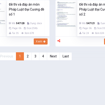
Đề thi và đáp án môn
Đề thi và đáp án
Pháp Luật Đại Cương đề
Pháp Luật Đại Cư
số 1
số 2
Mã:
547120
Dạng:.docx
Mã:
547121
Dạn
Page: 06
Size:25Kb
Page: 06
Size:3
Tải: 35
Xem:678
Tải: 24
Xem:634
Xem
Previous
1
2
3
4
Next
Last