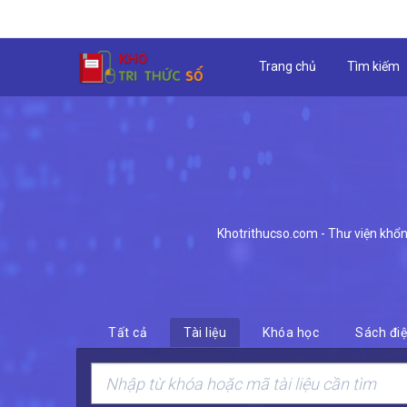
Trang chủ
Tìm kiếm
Khotrithucso.com - Thư viện khổng 
Tất cả
Tài liệu
Khóa học
Sách điệ