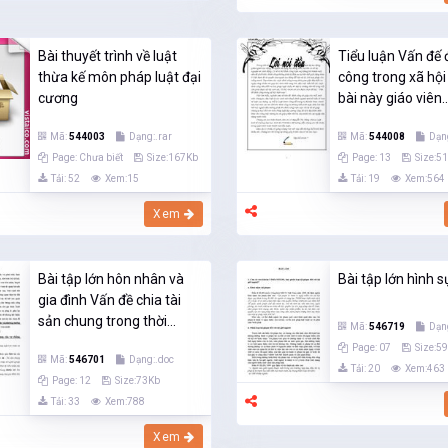
Bài thuyết trình về luật
Tiểu luận Vấn đế 
thừa kế môn pháp luật đại
công trong xã hội
cương
bài này giáo viên..
Mã:
544003
Dạng:.rar
Mã:
544008
Dạn
Page: Chưa biết
Size:167Kb
Page: 13
Size:5
Tải: 52
Xem:15
Tải: 19
Xem:564
Xem
Bài tập lớn hôn nhân và
Bài tập lớn hình s
gia đình Vấn đề chia tài
sản chung trong thời...
Mã:
546719
Dạn
Page: 07
Size:5
Mã:
546701
Dạng:.doc
Tải: 20
Xem:463
Page: 12
Size:73Kb
Tải: 33
Xem:788
Xem