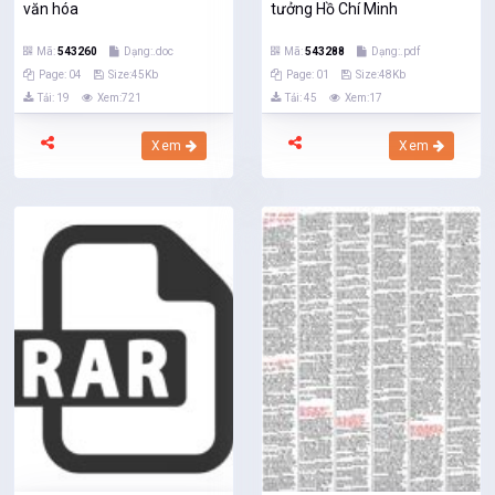
văn hóa
tưởng Hồ Chí Minh
Mã:
543260
Dạng:.doc
Mã:
543288
Dạng:.pdf
Page: 04
Size:45Kb
Page: 01
Size:48Kb
Tải: 19
Xem:721
Tải: 45
Xem:17
Xem
Xem