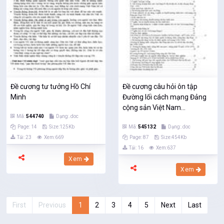
Đề cương tư tưởng Hồ Chí
Đề cương câu hỏi ôn tập
Minh
Đường lối cách mạng Đảng
cộng sản Việt Nam...
Mã:
544740
Dạng:.doc
Page: 14
Size:125Kb
Mã:
545132
Dạng:.doc
Tải: 23
Xem:669
Page: 87
Size:454Kb
Tải: 16
Xem:637
Xem
Xem
First
Previous
1
2
3
4
5
Next
Last