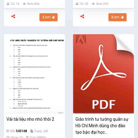
Tải: 16
Xem:606
Tải: 05
Xem:359
Xem
Xem
Vài tài liệu nho nhỏ thôi 2
Giáo trình tư tưởng quân sự
Hồ Chí Minh dùng cho đào
Mã:
543168
Dạng:.pdf
tạo bậc đại học...
Page: 50
Size:388Kb