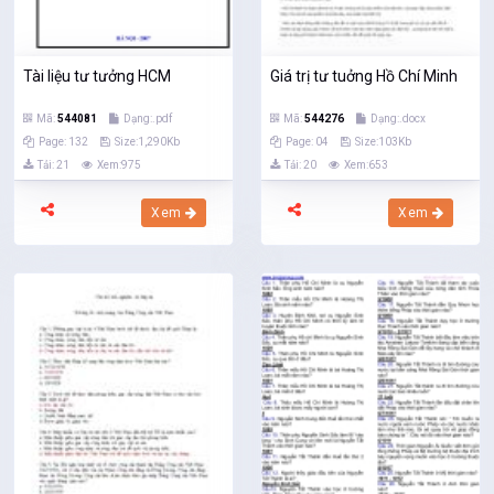
Tài liệu tư tưởng HCM
Giá trị tư tuởng Hồ Chí Minh
Mã:
544081
Dạng:.pdf
Mã:
544276
Dạng:.docx
Page: 132
Size:1,290Kb
Page: 04
Size:103Kb
Tải: 21
Xem:975
Tải: 20
Xem:653
Xem
Xem