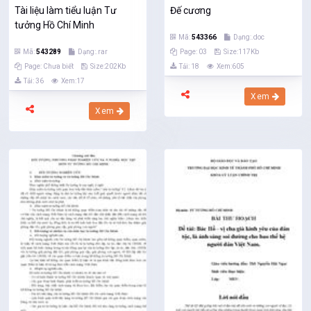
Tài liệu làm tiểu luận Tư
Đế cương
tưởng Hồ Chí Minh
Mã:
543366
Dạng:.doc
Mã:
543289
Dạng:.rar
Page: 03
Size:117Kb
Page: Chưa biết
Size:202Kb
Tải: 18
Xem:605
Tải: 36
Xem:17
Xem
Xem