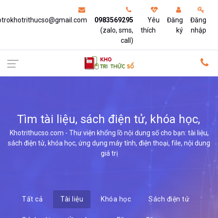
otrokhotrithucso@gmail.com
0983569295
Yêu
Đăng
Đăng
(zalo, sms,
thích
ký
nhập
call)
Tìm tài liệu, sách điện tử, khóa học,
ứng dụn
Khotrithucso.com - Thư viện khổng lồ nội dung số cho bạn: tài liệu,
sách điện tử, khóa học, ứng dụng máy tính, điện thoại, file, nội dung
giá trị
Tất cả
Tài liệu
Khóa học
Sách điện tử