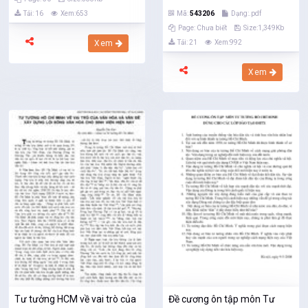
Tải: 16
Xem:653
Mã:
543206
Dạng:.pdf
Page: Chưa biết
Size:1,349Kb
Xem
Tải: 21
Xem:992
Xem
Tư tưởng HCM về vai trò của
Đề cương ôn tập môn Tư