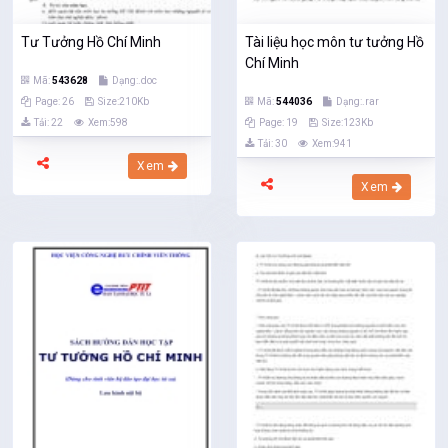
Tư Tưởng Hồ Chí Minh
Tài liệu học môn tư tưởng Hồ
Chí Minh
Mã:
543628
Dạng:.doc
Page: 26
Size:210Kb
Mã:
544036
Dạng:.rar
Tải: 22
Xem:598
Page: 19
Size:123Kb
Tải: 30
Xem:941
Xem
Xem