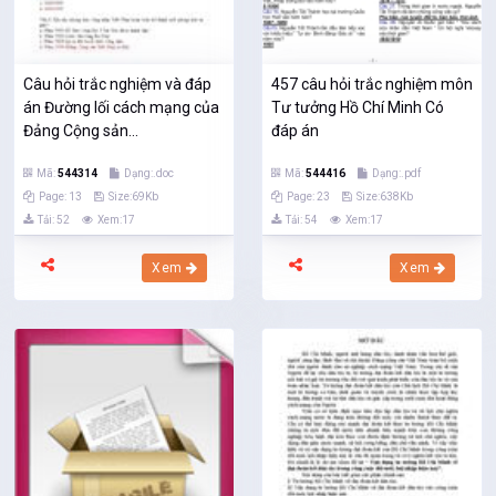
Câu hỏi trắc nghiệm và đáp
457 câu hỏi trắc nghiệm môn
án Đường lối cách mạng của
Tư tưởng Hồ Chí Minh Có
Đảng Cộng sản...
đáp án
Mã:
544314
Dạng:.doc
Mã:
544416
Dạng:.pdf
Page: 13
Size:69Kb
Page: 23
Size:638Kb
Tải: 52
Xem:17
Tải: 54
Xem:17
Xem
Xem