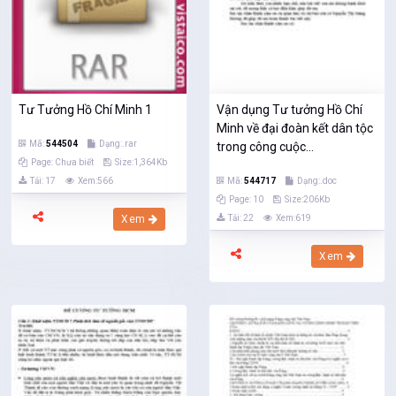
Tư Tưởng Hồ Chí Minh 1
Vận dụng Tư tưởng Hồ Chí
Minh về đại đoàn kết dân tộc
Mã:
544504
Dạng:.rar
trong công cuộc...
Page: Chưa biết
Size:1,364Kb
Tải: 17
Xem:566
Mã:
544717
Dạng:.doc
Page: 10
Size:206Kb
Xem
Tải: 22
Xem:619
Xem