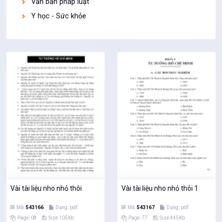
Văn bản pháp luật
Y học - Sức khỏe
Vài tài liệu nho nhỏ thôi
Vài tài liệu nho nhỏ thôi 1
Mã:
543166
Dạng:.pdf
Mã:
543167
Dạng:.pdf
Page: 08
Size:105Kb
Page: 77
Size:445Kb